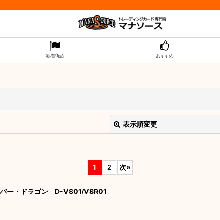
新着商品
おすすめ
表示順変更
1
2
次
»
バー・ドラゴン D-VS01/VSR01
絞り込む