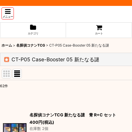
メニュー
カテゴリ
カート
ホーム
>
名探偵コナンTCG
>
CT-P05 Case-Booster 05 新たなる謎
CT-P05 Case-Booster 05 新たなる謎
62
件
表示数
:
並び順
:
名探偵コナンTCG 新たなる謎 青 R+C セット
400
円
(税込)
在庫数 2個