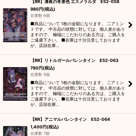
【RR】凍夜の冬景色 エスメラルダ E52-058
980
円
(税込)
並び順
:
在庫数 6個
■商品について 1枚の金額になります。 二アミン
絞り込む
トです。 中古品の状態に対しては、個人差があり
ますので、 極端にこだわりのある方は、ご購入を
ご遠慮下さい。 ■在庫は十分注意しております
が、店頭在庫…
【RR】リトルガールバレンタイン E52-063
780
円
(税込)
在庫数 9個
■商品について 1枚の金額になります。 二アミン
トです。 中古品の状態に対しては、個人差があり
ますので、 極端にこだわりのある方は、ご購入を
ご遠慮下さい。 ■在庫は十分注意しております
が、店頭在庫…
【RR】アニマルバレンタイン E52-064
1,400
円
(税込)
在庫数 7個