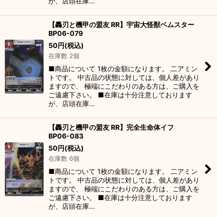
が、店頭在庫…
【轟刃と機甲の盟友 RR】宇宙大怪獣ベムスター
BP06-079
50
円
(税込)
在庫数 2個
■商品について 1枚の金額になります。 二アミン
トです。 中古品の状態に対しては、個人差があり
ますので、 極端にこだわりのある方は、ご購入を
ご遠慮下さい。 ■在庫は十分注意しております
が、店頭在庫…
【轟刃と機甲の盟友 RR】完全生命体イフ
BP06-083
50
円
(税込)
在庫数 6個
■商品について 1枚の金額になります。 二アミン
トです。 中古品の状態に対しては、個人差があり
ますので、 極端にこだわりのある方は、ご購入を
ご遠慮下さい。 ■在庫は十分注意しております
が、店頭在庫…