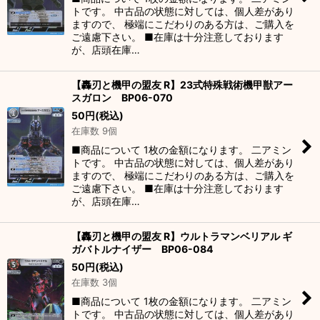
トです。 中古品の状態に対しては、個人差があり
ますので、 極端にこだわりのある方は、ご購入を
ご遠慮下さい。 ■在庫は十分注意しております
が、店頭在庫…
【轟刃と機甲の盟友 R】23式特殊戦術機甲獣アー
スガロン BP06-070
50
円
(税込)
在庫数 9個
■商品について 1枚の金額になります。 二アミン
トです。 中古品の状態に対しては、個人差があり
ますので、 極端にこだわりのある方は、ご購入を
ご遠慮下さい。 ■在庫は十分注意しております
が、店頭在庫…
【轟刃と機甲の盟友 R】ウルトラマンベリアル ギ
ガバトルナイザー BP06-084
50
円
(税込)
在庫数 3個
■商品について 1枚の金額になります。 二アミン
トです。 中古品の状態に対しては、個人差があり