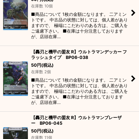
在庫数 10個
■商品について 1枚の金額になります。 二アミン
トです。 中古品の状態に対しては、個人差があり
ますので、 極端にこだわりのある方は、ご購入を
ご遠慮下さい。 ■在庫は十分注意しております
が、店頭在庫…
【轟刃と機甲の盟友 R】ウルトラマンデッカー フ
ラッシュタイプ BP06-038
50
円
(税込)
在庫数 2個
■商品について 1枚の金額になります。 二アミン
トです。 中古品の状態に対しては、個人差があり
ますので、 極端にこだわりのある方は、ご購入を
ご遠慮下さい。 ■在庫は十分注意しております
が、店頭在庫…
【轟刃と機甲の盟友 R】ウルトラマンブレーザ
ー BP06-045
50
円
(税込)
在庫数 11個