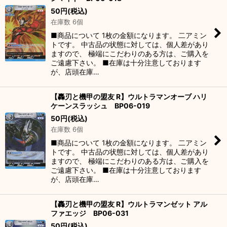
50
円
(税込)
在庫数 6個
■商品について 1枚の金額になります。 二アミン
トです。 中古品の状態に対しては、個人差があり
ますので、 極端にこだわりのある方は、ご購入を
ご遠慮下さい。 ■在庫は十分注意しております
が、店頭在庫…
【轟刃と機甲の盟友 R】ウルトラマンオーブ ハリ
ケーンスラッシュ BP06-019
50
円
(税込)
在庫数 6個
■商品について 1枚の金額になります。 二アミン
トです。 中古品の状態に対しては、個人差があり
ますので、 極端にこだわりのある方は、ご購入を
ご遠慮下さい。 ■在庫は十分注意しております
が、店頭在庫…
【轟刃と機甲の盟友 R】ウルトラマンゼット アル
ファエッジ BP06-031
50
円
(税込)