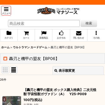
メニュー
検索
カテゴリ
カート
新着商品
おすすめ
問い合わせ
その他
ホーム
>
ウルトラマン カードゲーム
>
轟刃と機甲の盟友【BP06】
轟刃と機甲の盟友【BP06】
表示順変更
閉じる
26
件
表示数
:
【轟刃と機甲の盟友 ボックス購入特典】二次元怪
獣 宇宙怪獣ガヴァドン（A） Y25-P009
並び順
:
100
円
(税込)
在庫数 4個