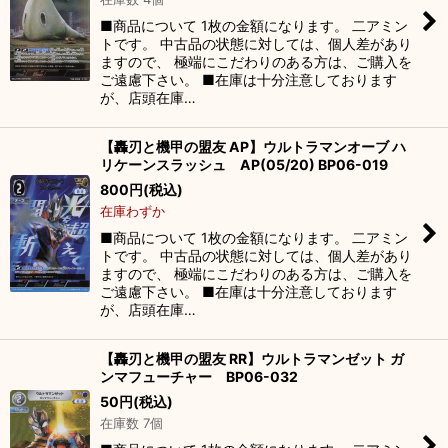
絞り込む
■商品について 1枚の金額になります。 二アミン
トです。 中古品の状態に対しては、個人差があり
ますので、 極端にこだわりのある方は、ご購入を
ご遠慮下さい。 ■在庫は十分注意しております
が、店頭在庫…
【轟刃と機甲の盟友 AP】ウルトラマンオーブ ハ
リケーンスラッシュ AP(05/20) BP06-019
800
円
(税込)
在庫わずか
■商品について 1枚の金額になります。 二アミン
トです。 中古品の状態に対しては、個人差があり
ますので、 極端にこだわりのある方は、ご購入を
ご遠慮下さい。 ■在庫は十分注意しております
が、店頭在庫…
【轟刃と機甲の盟友 RR】ウルトラマンゼット ガ
ンマフューチャー BP06-032
50
円
(税込)
在庫数 7個