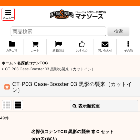
メニュー
検索
カテゴリ
カート
新着商品
おすすめ
問い合わせ
その他
ホーム
>
名探偵コナンTCG
>
CT-P03 Case-Booster 03 黒影の襲来（カットイン）
CT-P03 Case-Booster 03 黒影の襲来（カットイ
ン）
表示順変更
閉じる
49
件
表示数
:
名探偵コナンTCG 黒影の襲来 青 C セット
300
円
(税込)