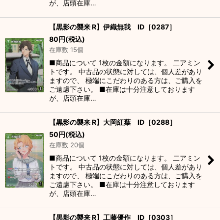
が、店頭在庫…
【黒影の襲来 R】伊織無我 ID［0287］
80
円
(税込)
在庫数 15個
■商品について 1枚の金額になります。 二アミン
トです。 中古品の状態に対しては、個人差があり
ますので、 極端にこだわりのある方は、ご購入を
ご遠慮下さい。 ■在庫は十分注意しております
が、店頭在庫…
【黒影の襲来 R】大岡紅葉 ID［0288］
50
円
(税込)
在庫数 20個
■商品について 1枚の金額になります。 二アミン
トです。 中古品の状態に対しては、個人差があり
ますので、 極端にこだわりのある方は、ご購入を
ご遠慮下さい。 ■在庫は十分注意しております
が、店頭在庫…
【黒影の襲来 R】工藤優作 ID［0303］