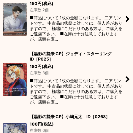
150
円
(税込)
在庫数 2個
■商品について 1枚の金額になります。 二アミン
トです。 中古品の状態に対しては、個人差があり
ますので、 極端にこだわりのある方は、ご購入を
ご遠慮下さい。 ■在庫は十分注意しております
が、店頭在庫…
【黒影の襲来 CP】ジョディ・スターリング
ID［P025］
180
円
(税込)
在庫数 3個
■商品について 1枚の金額になります。 二アミン
トです。 中古品の状態に対しては、個人差があり
ますので、 極端にこだわりのある方は、ご購入を
ご遠慮下さい。 ■在庫は十分注意しております
が、店頭在庫…
【黒影の襲来 CP】小嶋元太 ID［0268］
100
円
(税込)
在庫数 6個