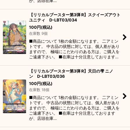
が、店頭在庫…
【リリカルブースター第3弾 R】スクイーズアウト
ユニティ D-LBT03/034
100
円
(税込)
在庫数 9個
■商品について 1枚の金額になります。 二アミン
トです。 中古品の状態に対しては、個人差があり
ますので、 極端にこだわりのある方は、ご購入を
ご遠慮下さい。 ■在庫は十分注意しております…
【リリカルブースター第3弾 R】天日の雫 ニノ
ン D-LBT03/036
100
円
(税込)
在庫数 18個
■商品について 1枚の金額になります。 二アミン
トです。 中古品の状態に対しては、個人差があり
ますので、 極端にこだわりのある方は、ご購入を
ご遠慮下さい。 ■在庫は十分注意しております
が、店頭在庫…