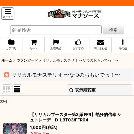
メニュー
検索
カテゴリ
カート
新着商品
おすすめ
問い合わせ
その他
ホーム
>
ヴァンガード
>
リリカルモナステリオ 〜なつのおもいでっ！〜
リリカルモナステリオ 〜なつのおもいでっ！〜
表示順変更
閉じる
22
件
表示数
:
【リリカルブースター第3弾 FFR】熱狂的信奉 シ
ュトレーデ D-LBT03/FFR04
並び順
:
1,600
円
(税込)
在庫わずか