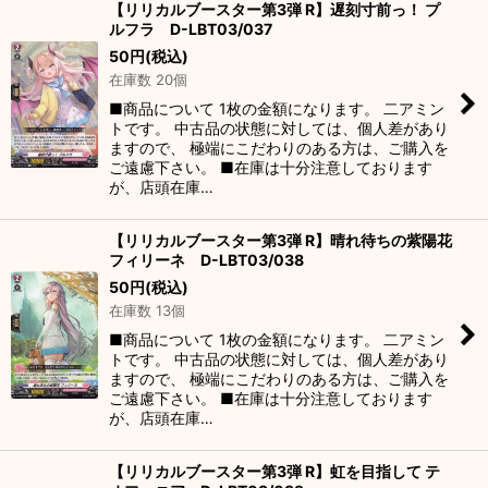
【リリカルブースター第3弾 R】遅刻寸前っ！ プ
ルフラ D-LBT03/037
50
円
(税込)
在庫数 20個
■商品について 1枚の金額になります。 二アミン
トです。 中古品の状態に対しては、個人差があり
ますので、 極端にこだわりのある方は、ご購入を
ご遠慮下さい。 ■在庫は十分注意しております
が、店頭在庫…
【リリカルブースター第3弾 R】晴れ待ちの紫陽花
フィリーネ D-LBT03/038
50
円
(税込)
在庫数 13個
■商品について 1枚の金額になります。 二アミン
トです。 中古品の状態に対しては、個人差があり
ますので、 極端にこだわりのある方は、ご購入を
ご遠慮下さい。 ■在庫は十分注意しております
が、店頭在庫…
【リリカルブースター第3弾 R】虹を目指して テ