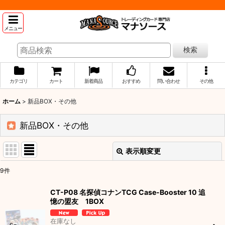
メニュー
検索
カテゴリ
カート
新着商品
おすすめ
問い合わせ
その他
ホーム
>
新品BOX・その他
新品BOX・その他
表示順変更
閉じる
9
件
表示数
:
CT-P08 名探偵コナンTCG Case-Booster 10 追
憶の盟友 1BOX
並び順
:
在庫なし