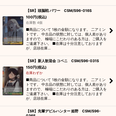
【SR】頭脳戦 パワー CSM/S96-016S
100
円
(税込)
在庫数 4個
■商品について 1枚の金額になります。 二アミン
トです。 中古品の状態に対しては、個人差があり
ますので、 極端にこだわりのある方は、ご購入を
ご遠慮下さい。 ■在庫は十分注意しております
が、店頭在庫…
【SR】新人歓迎会 コベニ CSM/S96-031S
150
円
(税込)
在庫わずか
■商品について 1枚の金額になります。 二アミン
トです。 中古品の状態に対しては、個人差があり
ますので、 極端にこだわりのある方は、ご購入を
ご遠慮下さい。 ■在庫は十分注意しております
が、店頭在庫…
【SR】先輩デビルハンター 姫野 CSM/S96-
036S