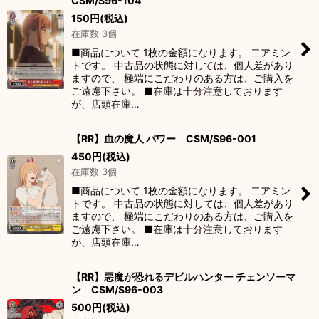
CSM/S96-104
150
円
(税込)
在庫数 3個
■商品について 1枚の金額になります。 二アミン
トです。 中古品の状態に対しては、個人差があり
ますので、 極端にこだわりのある方は、ご購入を
ご遠慮下さい。 ■在庫は十分注意しております
が、店頭在庫…
【RR】血の魔人 パワー CSM/S96-001
450
円
(税込)
在庫数 3個
■商品について 1枚の金額になります。 二アミン
トです。 中古品の状態に対しては、個人差があり
ますので、 極端にこだわりのある方は、ご購入を
ご遠慮下さい。 ■在庫は十分注意しております
が、店頭在庫…
【RR】悪魔が恐れるデビルハンター チェンソーマ
ン CSM/S96-003
500
円
(税込)