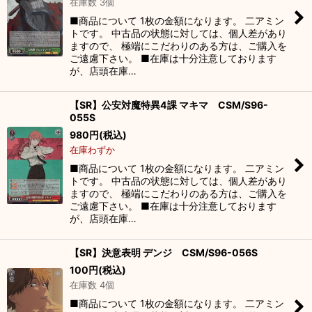
在庫数 3個
■商品について 1枚の金額になります。 二アミン
トです。 中古品の状態に対しては、個人差があり
ますので、 極端にこだわりのある方は、ご購入を
ご遠慮下さい。 ■在庫は十分注意しております
が、店頭在庫…
【SR】公安対魔特異4課 マキマ CSM/S96-
055S
980
円
(税込)
在庫わずか
■商品について 1枚の金額になります。 二アミン
トです。 中古品の状態に対しては、個人差があり
ますので、 極端にこだわりのある方は、ご購入を
ご遠慮下さい。 ■在庫は十分注意しております
が、店頭在庫…
【SR】決意表明 デンジ CSM/S96-056S
100
円
(税込)
在庫数 4個
■商品について 1枚の金額になります。 二アミン