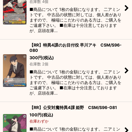
在庫数 4個
■商品について 1枚の金額になります。 二アミン
トです。 中古品の状態に対しては、個人差があり
ますので、 極端にこだわりのある方は、ご購入を
ご遠慮下さい。 ■在庫は十分注意しております
が、店頭在庫…
【RR】特異4課のお目付役 早川アキ CSM/S96-
080
300
円
(税込)
在庫数 2個
■商品について 1枚の金額になります。 二アミン
トです。 中古品の状態に対しては、個人差があり
ますので、 極端にこだわりのある方は、ご購入を
ご遠慮下さい。 ■在庫は十分注意しております
が、店頭在庫…
【RR】公安対魔特異4課 姫野 CSM/S96-081
100
円
(税込)
在庫わずか
■商品について 1枚の金額になります。 二アミン