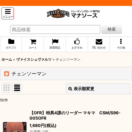
メニュー
検索
カテゴリ
カート
新着商品
おすすめ
問い合わせ
その他
ホーム
>
ヴァイスシュヴァルツ
>
チェンソーマン
チェンソーマン
表示順変更
閉じる
50
件
表示数
:
【OFR】特異4課のリーダー マキマ CSM/S96-
005OFR
並び順
:
1,680
円
(税込)
在庫数 2個