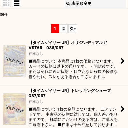
表示順変更
閉じる
86
件
表示数
:
1
2
次
»
並び順
:
【タイムゲイザー UR】オリジンディアルガ
VSTAR 086/067
絞り込む
在庫なし
■商品について 本商品は1枚の価格となります。
カードの状態は以下の通りです。 ・開封後すぐ、
またはそれに近い状態 ・目立たない程度の軽微な
傷や汚れ、スレがある場合がございます …
【タイムゲイザー UR】トレッキングシューズ
087/067
在庫なし
■商品について 1枚の金額になります。 二アミン
トです。 中古品の状態に対しては、個人差があり
ますので、 極端にこだわりのある方は、ご購入を
ご遠慮下さい。 ■在庫は十分注意しております…