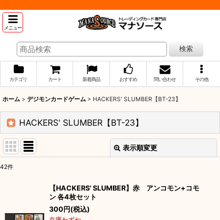
メニュー
検索
カテゴリ
カート
新着商品
おすすめ
問い合わせ
その他
ホーム
>
デジモンカードゲーム
>
HACKERS' SLUMBER【BT-23】
HACKERS' SLUMBER【BT-23】
表示順変更
閉じる
42
件
表示数
:
【HACKERS' SLUMBER】赤 アンコモン+コモ
ン 各4枚セット
並び順
:
300
円
(税込)
在庫わずか