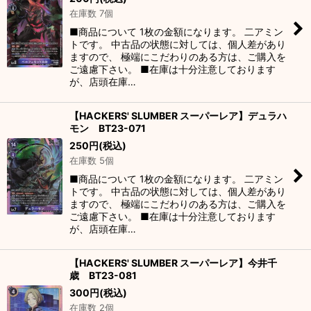
在庫数 7個
■商品について 1枚の金額になります。 二アミン
トです。 中古品の状態に対しては、個人差があり
ますので、 極端にこだわりのある方は、ご購入を
ご遠慮下さい。 ■在庫は十分注意しております
が、店頭在庫…
【HACKERS' SLUMBER スーパーレア】デュラハ
モン BT23-071
250
円
(税込)
在庫数 5個
■商品について 1枚の金額になります。 二アミン
トです。 中古品の状態に対しては、個人差があり
ますので、 極端にこだわりのある方は、ご購入を
ご遠慮下さい。 ■在庫は十分注意しております
が、店頭在庫…
【HACKERS' SLUMBER スーパーレア】今井千
歳 BT23-081
300
円
(税込)
在庫数 2個