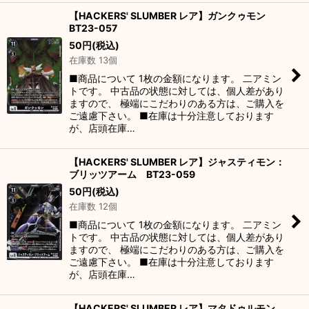
【HACKERS' SLUMBER レア】ガンクゥモン
BT23-057
50
円
(税込)
在庫数 13個
■商品について 1枚の金額になります。 二アミン
トです。 中古品の状態に対しては、個人差があり
ますので、 極端にこだわりのある方は、ご購入を
ご遠慮下さい。 ■在庫は十分注意しております
が、店頭在庫…
【HACKERS' SLUMBER レア】ジャスティモン：
ブリッツアーム BT23-059
50
円
(税込)
在庫数 12個
■商品について 1枚の金額になります。 二アミン
トです。 中古品の状態に対しては、個人差があり
ますので、 極端にこだわりのある方は、ご購入を
ご遠慮下さい。 ■在庫は十分注意しております
が、店頭在庫…
【HACKERS' SLUMBER レア】マタドゥルモン