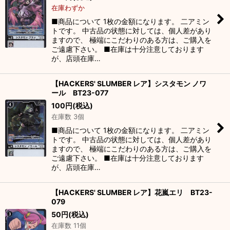
在庫わずか
■商品について 1枚の金額になります。 二アミン
トです。 中古品の状態に対しては、個人差があり
ますので、 極端にこだわりのある方は、ご購入を
ご遠慮下さい。 ■在庫は十分注意しております
が、店頭在庫…
【HACKERS' SLUMBER レア】シスタモン ノワ
ール BT23-077
100
円
(税込)
在庫数 3個
■商品について 1枚の金額になります。 二アミン
トです。 中古品の状態に対しては、個人差があり
ますので、 極端にこだわりのある方は、ご購入を
ご遠慮下さい。 ■在庫は十分注意しております
が、店頭在庫…
【HACKERS' SLUMBER レア】花嵐エリ BT23-
079
50
円
(税込)
在庫数 11個