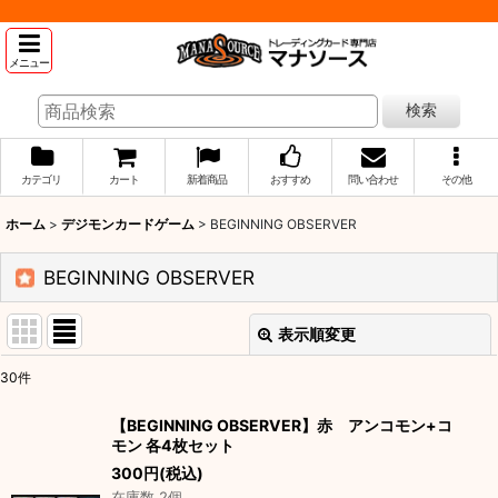
メニュー
検索
カテゴリ
カート
新着商品
おすすめ
問い合わせ
その他
ホーム
>
デジモンカードゲーム
>
BEGINNING OBSERVER
BEGINNING OBSERVER
表示順変更
閉じる
30
件
表示数
:
【BEGINNING OBSERVER】赤 アンコモン+コ
モン 各4枚セット
並び順
:
300
円
(税込)
在庫数 2個