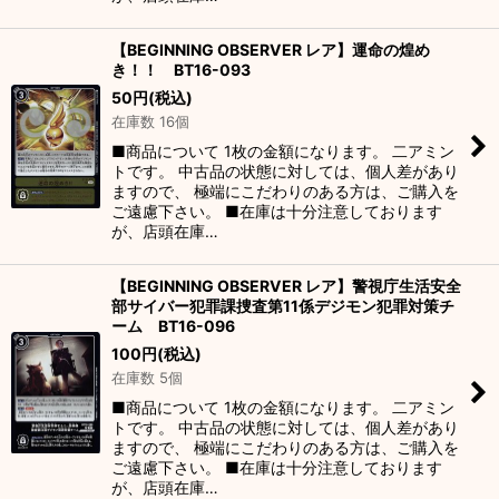
【BEGINNING OBSERVER レア】運命の煌め
き！！ BT16-093
50
円
(税込)
在庫数 16個
■商品について 1枚の金額になります。 二アミン
トです。 中古品の状態に対しては、個人差があり
ますので、 極端にこだわりのある方は、ご購入を
ご遠慮下さい。 ■在庫は十分注意しております
が、店頭在庫…
【BEGINNING OBSERVER レア】警視庁生活安全
部サイバー犯罪課捜査第11係デジモン犯罪対策チ
ーム BT16-096
100
円
(税込)
在庫数 5個
■商品について 1枚の金額になります。 二アミン
トです。 中古品の状態に対しては、個人差があり
ますので、 極端にこだわりのある方は、ご購入を
ご遠慮下さい。 ■在庫は十分注意しております
が、店頭在庫…