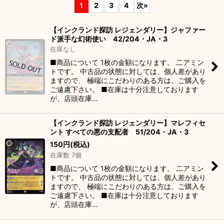
1
2
3
4
次
»
並び順
:
【インクランド探訪 レジェンダリー】ジャファー
ド派手な幻術使い 42/204・JA・3
絞り込む
在庫なし
■商品について 1枚の金額になります。 二アミン
トです。 中古品の状態に対しては、個人差があり
ますので、 極端にこだわりのある方は、ご購入を
ご遠慮下さい。 ■在庫は十分注意しております
が、店頭在庫…
【インクランド探訪 レジェンダリー】マレフィセ
ント すべての悪の支配者 51/204・JA・3
150
円
(税込)
在庫数 7個
■商品について 1枚の金額になります。 二アミン
トです。 中古品の状態に対しては、個人差があり
ますので、 極端にこだわりのある方は、ご購入を
ご遠慮下さい。 ■在庫は十分注意しております
が、店頭在庫…