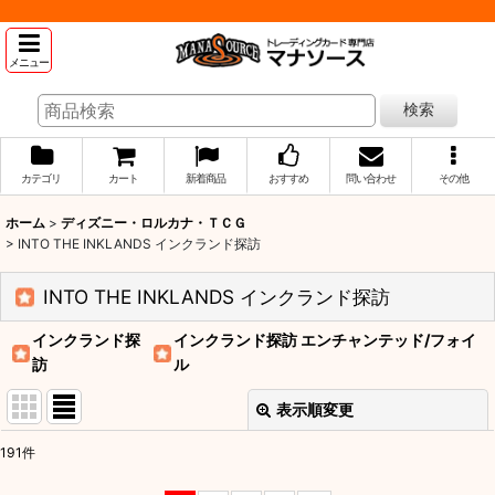
メニュー
検索
カテゴリ
カート
新着商品
おすすめ
問い合わせ
その他
ホーム
>
ディズニー・ロルカナ・ＴＣＧ
>
INTO THE INKLANDS インクランド探訪
INTO THE INKLANDS インクランド探訪
インクランド探
インクランド探訪 エンチャンテッド/フォイ
訪
ル
表示順変更
閉じる
191
件
表示数
: