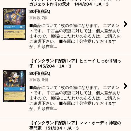
ガジェット作りの天才 144/204・JA・3
80
円
(税込)
在庫数 7個
■商品について 1枚の金額になります。 二アミン
トです。 中古品の状態に対しては、個人差があり
ますので、 極端にこだわりのある方は、ご購入を
ご遠慮下さい。 ■在庫は十分注意しております
が、店頭在庫…
【インクランド探訪 レア】ヒューイ しっかり甥っ
子 145/204・JA・3
80
円
(税込)
在庫数 6個
■商品について 1枚の金額になります。 二アミン
トです。 中古品の状態に対しては、個人差があり
ますので、 極端にこだわりのある方は、ご購入を
ご遠慮下さい。 ■在庫は十分注意しております
が、店頭在庫…
【インクランド探訪 レア】ママ・オーディ 神秘の
専門家 151/204・JA・3