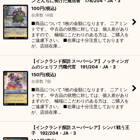
ン とんちに長けた無法者 178/204・JA・3
100
円
(税込)
在庫数 14個
■商品について 1枚の金額になります。 二アミン
トです。 中古品の状態に対しては、個人差があり
ますので、 極端にこだわりのある方は、ご購入を
ご遠慮下さい。 ■在庫は十分注意しております
が、店頭在庫…
【インクランド探訪 スーパーレア】ノッティンガ
ムのシェリフ 汚職代官 191/204・JA・3
150
円
(税込)
在庫数 7個
■商品について 1枚の金額になります。 二アミン
トです。 中古品の状態に対しては、個人差があり
ますので、 極端にこだわりのある方は、ご購入を
ご遠慮下さい。 ■在庫は十分注意しております
が、店頭在庫…
【インクランド探訪 スーパーレア】シンバ 戦う王
子 192/204・JA・3