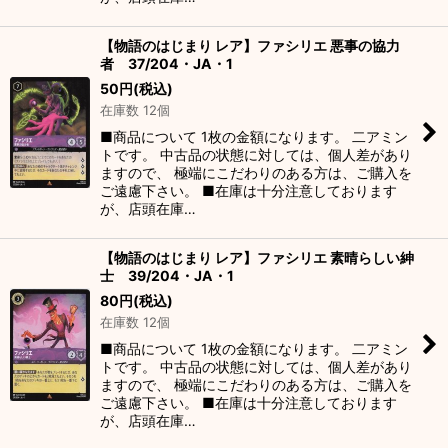
【物語のはじまり レア】ファシリエ 悪事の協力
者 37/204・JA・1
50
円
(税込)
在庫数 12個
■商品について 1枚の金額になります。 二アミン
トです。 中古品の状態に対しては、個人差があり
ますので、 極端にこだわりのある方は、ご購入を
ご遠慮下さい。 ■在庫は十分注意しております
が、店頭在庫…
【物語のはじまり レア】ファシリエ 素晴らしい紳
士 39/204・JA・1
80
円
(税込)
在庫数 12個
■商品について 1枚の金額になります。 二アミン
トです。 中古品の状態に対しては、個人差があり
ますので、 極端にこだわりのある方は、ご購入を
ご遠慮下さい。 ■在庫は十分注意しております
が、店頭在庫…