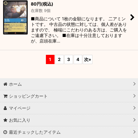
80
円
(税込)
在庫数 9個
■商品について 1枚の金額になります。 二アミン
トです。 中古品の状態に対しては、個人差があり
ますので、 極端にこだわりのある方は、ご購入を
ご遠慮下さい。 ■在庫は十分注意しております
が、店頭在庫…
1
2
3
4
次
»
ホーム
ショッピングカート
マイページ
お気に入り
最近チェックしたアイテム