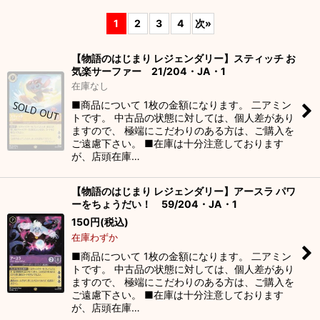
表示数
:
1
2
3
4
次
»
並び順
:
【物語のはじまり レジェンダリー】スティッチ お
気楽サーファー 21/204・JA・1
絞り込む
在庫なし
■商品について 1枚の金額になります。 二アミン
トです。 中古品の状態に対しては、個人差があり
ますので、 極端にこだわりのある方は、ご購入を
ご遠慮下さい。 ■在庫は十分注意しております
が、店頭在庫…
【物語のはじまり レジェンダリー】アースラ パワ
ーをちょうだい！ 59/204・JA・1
150
円
(税込)
在庫わずか
■商品について 1枚の金額になります。 二アミン
トです。 中古品の状態に対しては、個人差があり
ますので、 極端にこだわりのある方は、ご購入を
ご遠慮下さい。 ■在庫は十分注意しております
が、店頭在庫…