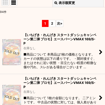
表示順変更
閉じる
94
件
表示数
:
1
2
次
»
並び順
:
【いちげき・れんげき スタートダッシュキャンペ
ーン第二弾 プロモ】エースバーンVMAX 169/S-
絞り込む
P
在庫なし
■商品について 本商品は1枚の価格となります。
カードの状態は以下の通りです。 ・開封後すぐ、
またはそれに近い状態 ・目立たない程度の軽微な
傷や汚れ、スレがある場合がございます …
【いちげき・れんげき スタートダッシュキャンペ
ーン第二弾 プロモ】エースバーンVMAX 169/S-
P
在庫なし
■商品について 1枚の金額になります。 二アミン
トです。 中古品の状態に対しては、個人差があり