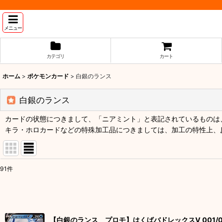
メニュー
カテゴリ
カート
ホーム
>
ポケモンカード
>
白銀のランス
白銀のランス
カードの状態につきまして、「ニアミント」と表記されているものは、
キラ・ホロカードなどの特殊加工品につきましては、加工の特性上、
91
件
表示数
:
並び順
:
【白銀のランス プロモ】はくばバドレックスV 001/0