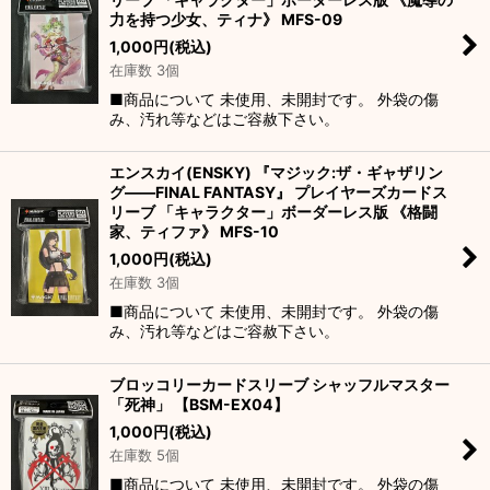
力を持つ少女、ティナ》 MFS-09
1,000
円
(税込)
在庫数 3個
■商品について 未使用、未開封です。 外袋の傷
み、汚れ等などはご容赦下さい。
エンスカイ(ENSKY) 『マジック:ザ・ギャザリン
グ――FINAL FANTASY』 プレイヤーズカードス
リーブ 「キャラクター」ボーダーレス版 《格闘
家、ティファ》 MFS-10
1,000
円
(税込)
在庫数 3個
■商品について 未使用、未開封です。 外袋の傷
み、汚れ等などはご容赦下さい。
ブロッコリーカードスリーブ シャッフルマスター
「死神」 【BSM-EX04】
1,000
円
(税込)
在庫数 5個
■商品について 未使用、未開封です。 外袋の傷