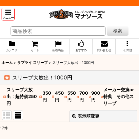
メニュー
検索
カテゴリ
カート
新着商品
おすすめ
問い合わせ
その他
ホーム
>
サプライ スリーブ
>
スリーブ大放出！1000円
スリーブ大放出！1000円
スリーブ大放
メーカー交換or
350
450
550
700
900
出！超特価250
特典 その他ス
円
円
円
円
円
円
リーブ
表示順変更
閉じる
17
件
表示数
: