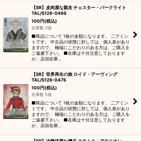
【SR】皮肉屋な親友 チェスター・バークライト
TAL/S126-046S
100
円
(税込)
在庫数 3個
■商品について 1枚の金額になります。 二アミン
トです。 中古品の状態に対しては、個人差があり
ますので、 極端にこだわりのある方は、ご購入を
ご遠慮下さい。 ■在庫は十分注意しております
が、店頭在庫…
【SR】世界再生の旅 ロイド・アーヴィング
TAL/S126-047S
100
円
(税込)
在庫数 5個
■商品について 1枚の金額になります。 二アミン
トです。 中古品の状態に対しては、個人差があり
ますので、 極端にこだわりのある方は、ご購入を
ご遠慮下さい。 ■在庫は十分注意しております
が、店頭在庫…
【SR】冷静沈着な傭兵 クラトス・アウリオン