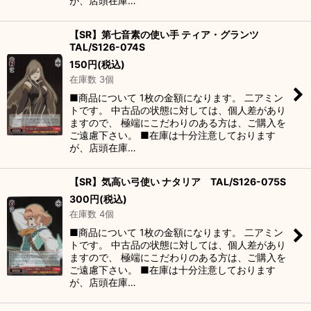
が、店頭在庫…
【SR】第七音素の使い手 ティア・グランツ
TAL/S126-074S
150
円
(税込)
在庫数 3個
■商品について 1枚の金額になります。 二アミン
トです。 中古品の状態に対しては、個人差があり
ますので、 極端にこだわりのある方は、ご購入を
ご遠慮下さい。 ■在庫は十分注意しております
が、店頭在庫…
【SR】気高い弓使い ナタリア TAL/S126-075S
300
円
(税込)
在庫数 4個
■商品について 1枚の金額になります。 二アミン
トです。 中古品の状態に対しては、個人差があり
ますので、 極端にこだわりのある方は、ご購入を
ご遠慮下さい。 ■在庫は十分注意しております
が、店頭在庫…