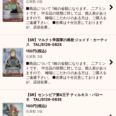
在庫数 6個
■商品について 1枚の金額になります。 二アミン
トです。 中古品の状態に対しては、個人差があり
ますので、 極端にこだわりのある方は、ご購入を
ご遠慮下さい。 ■在庫は十分注意しております
が、店頭在庫…
【SR】マルクト帝国軍の将校 ジェイド・カーティ
ス TAL/S126-082S
150
円
(税込)
在庫数 3個
■商品について 1枚の金額になります。 二アミン
トです。 中古品の状態に対しては、個人差があり
ますので、 極端にこだわりのある方は、ご購入を
ご遠慮下さい。 ■在庫は十分注意しております
が、店頭在庫…
【SR】センシビア第4王子 ティルキス・バロー
ネ TAL/S126-083S
100
円
(税込)
在庫数 5個