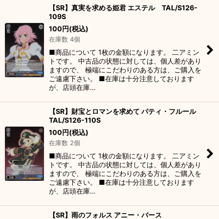
【SR】真実を求める姫君 エステル TAL/S126-
109S
100
円
(税込)
在庫数 4個
■商品について 1枚の金額になります。 二アミン
トです。 中古品の状態に対しては、個人差があり
ますので、 極端にこだわりのある方は、ご購入を
ご遠慮下さい。 ■在庫は十分注意しております
が、店頭在庫…
【SR】財宝とロマンを求めて パティ・フルール
TAL/S126-110S
100
円
(税込)
在庫数 2個
■商品について 1枚の金額になります。 二アミン
トです。 中古品の状態に対しては、個人差があり
ますので、 極端にこだわりのある方は、ご購入を
ご遠慮下さい。 ■在庫は十分注意しております
が、店頭在庫…
【SR】雨のフォルス アニー・バース