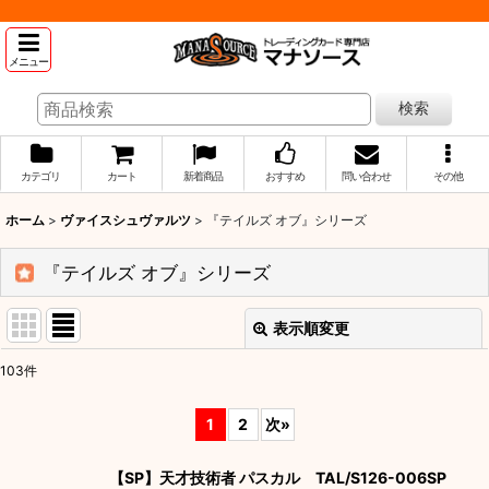
メニュー
検索
カテゴリ
カート
新着商品
おすすめ
問い合わせ
その他
ホーム
>
ヴァイスシュヴァルツ
>
『テイルズ オブ』シリーズ
『テイルズ オブ』シリーズ
表示順変更
閉じる
103
件
表示数
:
1
2
次
»
並び順
:
【SP】天才技術者 パスカル TAL/S126-006SP