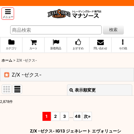
メニュー
検索
カテゴリ
カート
新着商品
おすすめ
問い合わせ
その他
ホーム
>
Z/X -ゼクス-
Z/X -ゼクス-
表示順変更
閉じる
2,878
件
サブカテゴリ
:
1
2
3
...
48
次
»
表示数
:
Z/X -ゼクス- IG13 ジェネレート エヴォリューシ