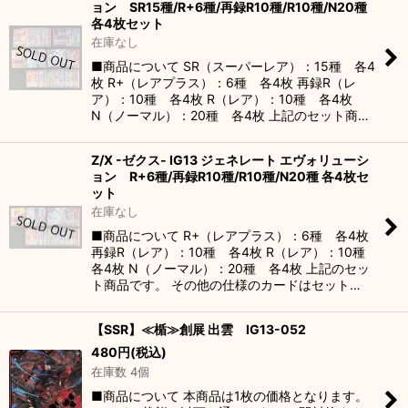
ョン SR15種/R+6種/再録R10種/R10種/N20種
各4枚セット
並び順
:
在庫なし
■商品について SR（スーパーレア）：15種 各4
枚 R+（レアプラス）：6種 各4枚 再録R（レ
絞り込む
ア）：10種 各4枚 R（レア）：10種 各4枚
N（ノーマル）：20種 各4枚 上記のセット商…
Z/X -ゼクス- IG13 ジェネレート エヴォリューシ
ョン R+6種/再録R10種/R10種/N20種 各4枚セ
ット
在庫なし
■商品について R+（レアプラス）：6種 各4枚
再録R（レア）：10種 各4枚 R（レア）：10種
各4枚 N（ノーマル）：20種 各4枚 上記のセッ
ト商品です。 その他の仕様のカードはセット…
【SSR】≪楯≫創展 出雲 IG13-052
480
円
(税込)
在庫数 4個
■商品について 本商品は1枚の価格となります。