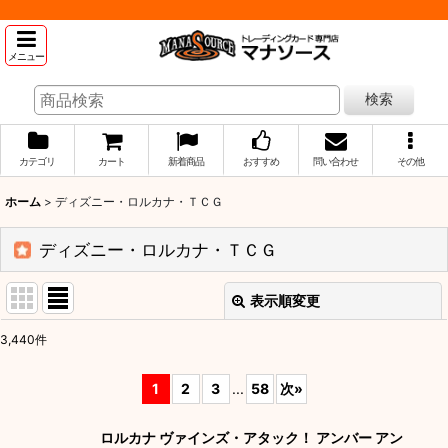
メニュー
検索
カテゴリ
カート
新着商品
おすすめ
問い合わせ
その他
ホーム
>
ディズニー・ロルカナ・ＴＣＧ
ディズニー・ロルカナ・ＴＣＧ
表示順変更
閉じる
3,440
件
サブカテゴリ
:
1
2
3
...
58
次
»
表示数
:
ロルカナ ヴァインズ・アタック！ アンバー アン