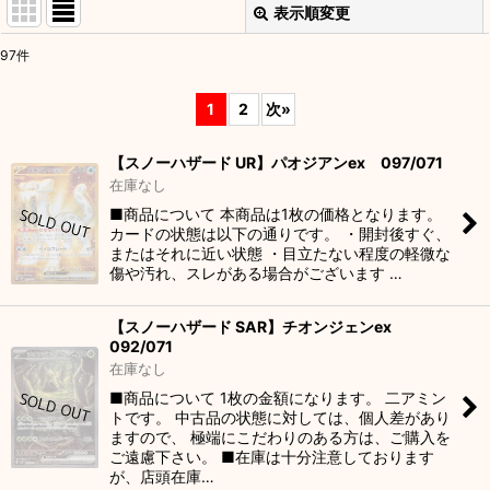
表示順変更
閉じる
97
件
表示数
:
1
2
次
»
並び順
:
【スノーハザード UR】パオジアンex 097/071
在庫なし
絞り込む
■商品について 本商品は1枚の価格となります。
カードの状態は以下の通りです。 ・開封後すぐ、
またはそれに近い状態 ・目立たない程度の軽微な
傷や汚れ、スレがある場合がございます …
【スノーハザード SAR】チオンジェンex
092/071
在庫なし
■商品について 1枚の金額になります。 二アミン
トです。 中古品の状態に対しては、個人差があり
ますので、 極端にこだわりのある方は、ご購入を
ご遠慮下さい。 ■在庫は十分注意しております
が、店頭在庫…