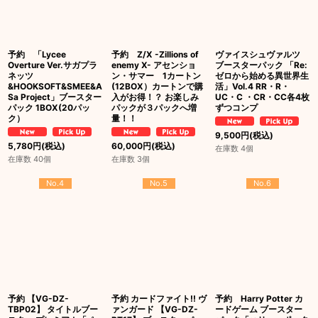
予約 「Lycee
予約 Z/X -Zillions of
ヴァイスシュヴァルツ
Overture Ver.サガプラ
enemy X- アセンショ
ブースターパック 「Re:
ネッツ
ン・サマー 1カートン
ゼロから始める異世界生
&HOOKSOFT&SMEE&A
(12BOX）カートンで購
活」Vol.4 RR・R・
Sa Project」ブースター
入がお得！？ お楽しみ
UC・C ・CR・CC各4枚
パック 1BOX(20パッ
パックが３パックへ増
ずつコンプ
ク）
量！！
9,500
円
(税込)
5,780
円
(税込)
60,000
円
(税込)
在庫数 4個
在庫数 40個
在庫数 3個
No.4
No.5
No.6
予約 【VG-DZ-
予約 カードファイト!! ヴ
予約 Harry Potter カ
TBP02】 タイトルブー
ァンガード 【VG-DZ-
ードゲーム ブースター