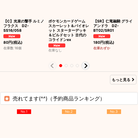
【C】光束の撃手 ルミノ
ポケモンカードゲーム
【SR】仁竜融騎 グライ
フラクス DZ-
スカーレット＆バイオレ
アンドラ DZ-
SS16/058
ット スターターデッキ
BT02/SR01
＆ビルドセット 古代の
コライドンex
80
円
(税込)
180
円
(税込)
在庫数 16個
在庫わずか
在庫なし
もっと見る
売れてます(^^)（予約商品ランキング）
No.1
No.2
No.3