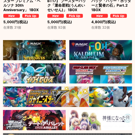
スター プレミアム「ペ
BT17】 ブースターパッ
パック「ハリー・ポッタ
ルソナ 30th
ク「運命星戦(うんめい
ーと賢者の石」Part.2
Anniversary」 1BOX
せいせん)」 1BOX
1BOX
5,000
円
(税込)
5,000
円
(税込)
4,800
円
(税込)
在庫数 31個
在庫数 92個
在庫数 32個