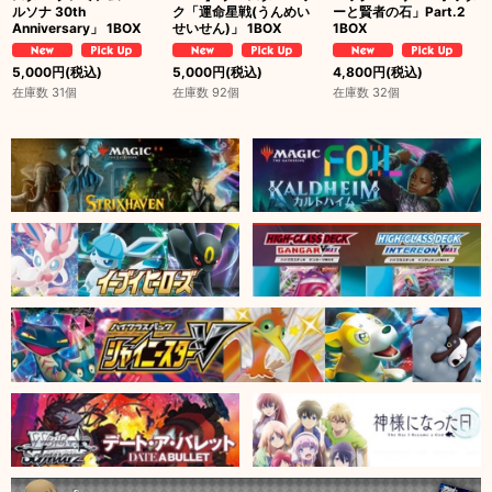
ルソナ 30th
ク「運命星戦(うんめい
ーと賢者の石」Part.2
Anniversary」 1BOX
せいせん)」 1BOX
1BOX
5,000
円
(税込)
5,000
円
(税込)
4,800
円
(税込)
在庫数 31個
在庫数 92個
在庫数 32個