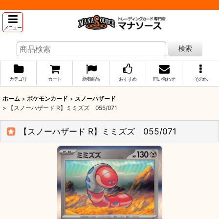
メニュー
検索
カテゴリ
カート
新着商品
おすすめ
問い合わせ
その他
ホーム
>
ポケモンカード
>
スノーハザード
>
【スノーハザード R】ミミズズ 055/071
【スノーハザード R】ミミズズ 055/071