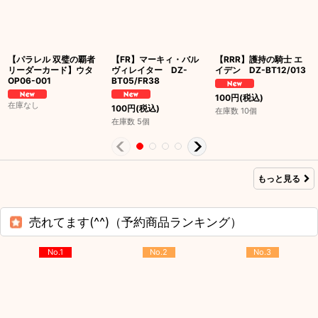
【パラレル 双璧の覇者
【FR】マーキィ・バル
【RRR】護持の騎士 エ
リーダーカード】ウタ
ヴィレイター DZ-
イデン DZ-BT12/013
OP06-001
BT05/FR38
100
円
(税込)
在庫なし
100
円
(税込)
在庫数 10個
在庫数 5個
もっと見る
売れてます(^^)（予約商品ランキング）
No.1
No.2
No.3