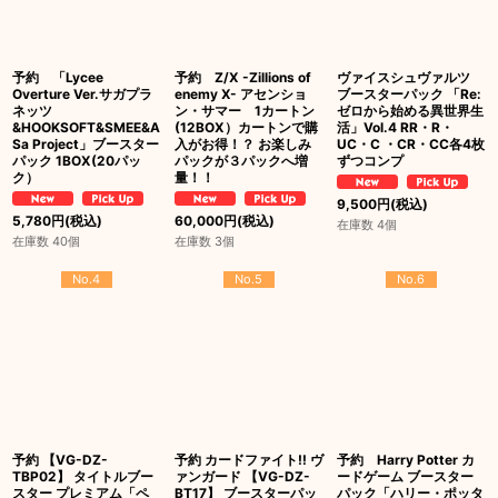
予約 「Lycee
予約 Z/X -Zillions of
ヴァイスシュヴァルツ
Overture Ver.サガプラ
enemy X- アセンショ
ブースターパック 「Re:
ネッツ
ン・サマー 1カートン
ゼロから始める異世界生
&HOOKSOFT&SMEE&A
(12BOX）カートンで購
活」Vol.4 RR・R・
Sa Project」ブースター
入がお得！？ お楽しみ
UC・C ・CR・CC各4枚
パック 1BOX(20パッ
パックが３パックへ増
ずつコンプ
ク）
量！！
9,500
円
(税込)
5,780
円
(税込)
60,000
円
(税込)
在庫数 4個
在庫数 40個
在庫数 3個
No.4
No.5
No.6
予約 【VG-DZ-
予約 カードファイト!! ヴ
予約 Harry Potter カ
TBP02】 タイトルブー
ァンガード 【VG-DZ-
ードゲーム ブースター
スター プレミアム「ペ
BT17】 ブースターパッ
パック「ハリー・ポッタ