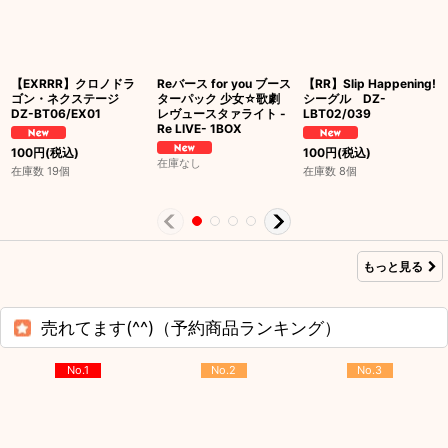
【EXRRR】クロノドラ
Reバース for you ブース
【RR】Slip Happening!
ゴン・ネクステージ
ターパック 少女☆歌劇
シーグル DZ-
DZ-BT06/EX01
レヴュースタァライト -
LBT02/039
Re LIVE- 1BOX
100
円
(税込)
100
円
(税込)
在庫なし
在庫数 19個
在庫数 8個
もっと見る
売れてます(^^)（予約商品ランキング）
No.1
No.2
No.3