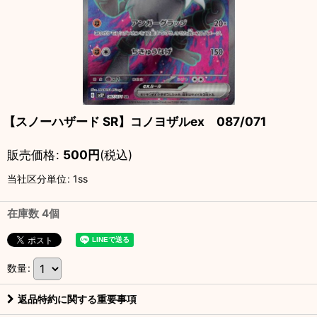
【スノーハザード SR】コノヨザルex 087/071
販売価格
:
500
円
(税込)
当社区分単位
:
1ss
在庫数 4個
数量
:
返品特約に関する重要事項