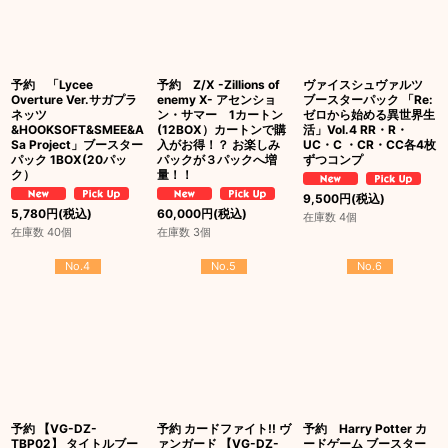
予約 「Lycee
予約 Z/X -Zillions of
ヴァイスシュヴァルツ
Overture Ver.サガプラ
enemy X- アセンショ
ブースターパック 「Re:
ネッツ
ン・サマー 1カートン
ゼロから始める異世界生
&HOOKSOFT&SMEE&A
(12BOX）カートンで購
活」Vol.4 RR・R・
Sa Project」ブースター
入がお得！？ お楽しみ
UC・C ・CR・CC各4枚
パック 1BOX(20パッ
パックが３パックへ増
ずつコンプ
ク）
量！！
9,500
円
(税込)
5,780
円
(税込)
60,000
円
(税込)
在庫数 4個
在庫数 40個
在庫数 3個
No.4
No.5
No.6
予約 【VG-DZ-
予約 カードファイト!! ヴ
予約 Harry Potter カ
TBP02】 タイトルブー
ァンガード 【VG-DZ-
ードゲーム ブースター