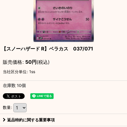
【スノーハザード R】ベラカス 037/071
販売価格
:
50
円
(税込)
当社区分単位
:
1ss
在庫数 10個
数量
:
返品特約に関する重要事項