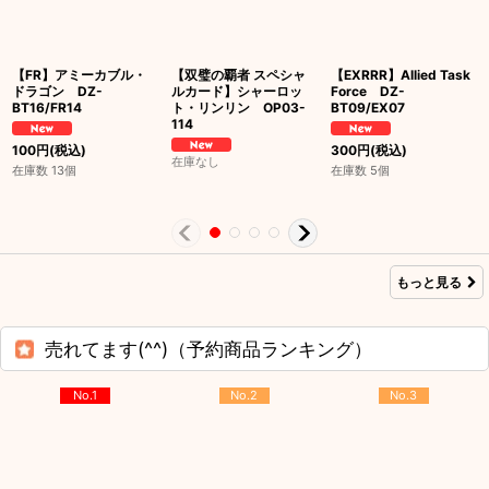
【FR】アミーカブル・
【双璧の覇者 スペシャ
【EXRRR】Allied Task
ドラゴン DZ-
ルカード】シャーロッ
Force DZ-
BT16/FR14
ト・リンリン OP03-
BT09/EX07
114
100
円
(税込)
300
円
(税込)
在庫なし
在庫数 13個
在庫数 5個
もっと見る
売れてます(^^)（予約商品ランキング）
No.1
No.2
No.3