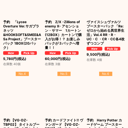
予約 「Lycee
予約 Z/X -Zillions of
ヴァイスシュヴァルツ
Overture Ver.サガプラ
enemy X- アセンショ
ブースターパック 「Re:
ネッツ
ン・サマー 1カートン
ゼロから始める異世界生
&HOOKSOFT&SMEE&A
(12BOX）カートンで購
活」Vol.4 RR・R・
Sa Project」ブースター
入がお得！？ お楽しみ
UC・C ・CR・CC各4枚
パック 1BOX(20パッ
パックが３パックへ増
ずつコンプ
ク）
量！！
9,500
円
(税込)
5,780
円
(税込)
60,000
円
(税込)
在庫数 4個
在庫数 40個
在庫数 3個
No.4
No.5
No.6
予約 【VG-DZ-
予約 カードファイト!! ヴ
予約 Harry Potter カ
TBP02】 タイトルブー
ァンガード 【VG-DZ-
ードゲーム ブースター