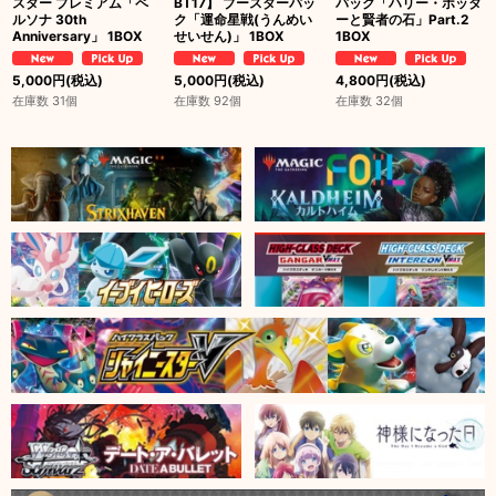
スター プレミアム「ペ
BT17】 ブースターパッ
パック「ハリー・ポッタ
ルソナ 30th
ク「運命星戦(うんめい
ーと賢者の石」Part.2
Anniversary」 1BOX
せいせん)」 1BOX
1BOX
5,000
円
(税込)
5,000
円
(税込)
4,800
円
(税込)
在庫数 31個
在庫数 92個
在庫数 32個