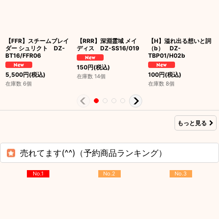
【FFR】スチームブレイ
【RRR】深淵霊域 メイ
【H】溢れ出る想いと詞
ダー シュリクト DZ-
ディス DZ-SS16/019
（b） DZ-
BT16/FFR06
TBP01/H02b
150
円
(税込)
5,500
円
(税込)
100
円
(税込)
在庫数 14個
在庫数 6個
在庫数 8個
もっと見る
売れてます(^^)（予約商品ランキング）
No.1
No.2
No.3