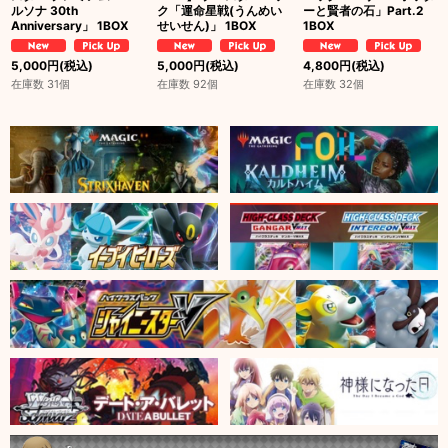
ルソナ 30th
ク「運命星戦(うんめい
ーと賢者の石」Part.2
Anniversary」 1BOX
せいせん)」 1BOX
1BOX
5,000
円
(税込)
5,000
円
(税込)
4,800
円
(税込)
在庫数 31個
在庫数 92個
在庫数 32個