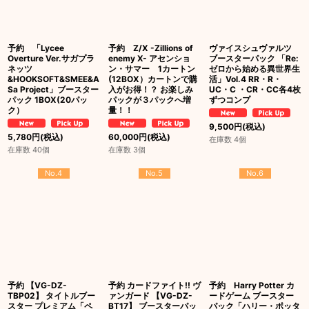
予約 「Lycee
予約 Z/X -Zillions of
ヴァイスシュヴァルツ
Overture Ver.サガプラ
enemy X- アセンショ
ブースターパック 「Re:
ネッツ
ン・サマー 1カートン
ゼロから始める異世界生
&HOOKSOFT&SMEE&A
(12BOX）カートンで購
活」Vol.4 RR・R・
Sa Project」ブースター
入がお得！？ お楽しみ
UC・C ・CR・CC各4枚
パック 1BOX(20パッ
パックが３パックへ増
ずつコンプ
ク）
量！！
9,500
円
(税込)
5,780
円
(税込)
60,000
円
(税込)
在庫数 4個
在庫数 40個
在庫数 3個
No.4
No.5
No.6
予約 【VG-DZ-
予約 カードファイト!! ヴ
予約 Harry Potter カ
TBP02】 タイトルブー
ァンガード 【VG-DZ-
ードゲーム ブースター
スター プレミアム「ペ
BT17】 ブースターパッ
パック「ハリー・ポッタ