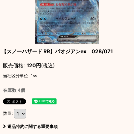
【スノーハザード RR】パオジアンex 028/071
販売価格
:
120
円
(税込)
当社区分単位
:
1ss
在庫数 4個
数量
:
返品特約に関する重要事項