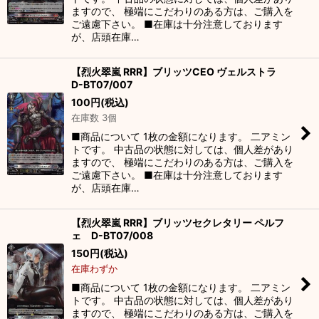
ますので、 極端にこだわりのある方は、ご購入を
ご遠慮下さい。 ■在庫は十分注意しております
が、店頭在庫…
【烈火翠嵐 RRR】ブリッツCEO ヴェルストラ
D-BT07/007
100
円
(税込)
在庫数 3個
■商品について 1枚の金額になります。 二アミン
トです。 中古品の状態に対しては、個人差があり
ますので、 極端にこだわりのある方は、ご購入を
ご遠慮下さい。 ■在庫は十分注意しております
が、店頭在庫…
【烈火翠嵐 RRR】ブリッツセクレタリー ペルフ
ェ D-BT07/008
150
円
(税込)
在庫わずか
■商品について 1枚の金額になります。 二アミン
トです。 中古品の状態に対しては、個人差があり
ますので、 極端にこだわりのある方は、ご購入を