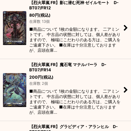
【烈火翠嵐 FR】影に潜む死神 ゼイルモート D-
BT07/FR12
80
円
(税込)
在庫数 13個
■商品について 1枚の金額になります。 二アミン
トです。 中古品の状態に対しては、個人差があり
ますので、 極端にこだわりのある方は、ご購入を
ご遠慮下さい。 ■在庫は十分注意しております
が、店頭在庫…
【烈火翠嵐 FR】魔石竜 マテルバーラ D-
BT07/FR14
200
円
(税込)
在庫数 2個
■商品について 1枚の金額になります。 二アミン
トです。 中古品の状態に対しては、個人差があり
ますので、 極端にこだわりのある方は、ご購入を
ご遠慮下さい。 ■在庫は十分注意しております
が、店頭在庫…
【烈火翠嵐 FR】グラビディア・アランヒル D-