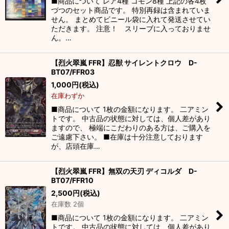
■商品について レア4種 コモン8種 上記の各4枚
づつのセット商品です。 特別再録は含まれていま
せん。 まとめてビニール袋に入れて発送させてい
ただきます。 注意！ スリーブに入っておりませ
ん。…
【烈火翠嵐 FFR】忍獣 サイレントクロウ D-
BT07/FFR03
1,000
円
(税込)
在庫わずか
■商品について 1枚の金額になります。 二アミン
トです。 中古品の状態に対しては、個人差があり
ますので、 極端にこだわりのある方は、ご購入を
ご遠慮下さい。 ■在庫は十分注意しております
が、店頭在庫…
【烈火翠嵐 FFR】無双の天刃 ディコルダ D-
BT07/FFR10
2,500
円
(税込)
在庫数 2個
■商品について 1枚の金額になります。 二アミン
トです。 中古品の状態に対しては、個人差があり