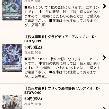
在庫数 8個
■商品について 1枚の金額になります。 二アミン
トです。 中古品の状態に対しては、個人差があり
ますので、 極端にこだわりのある方は、ご購入を
ご遠慮下さい。 ■在庫は十分注意しております
が、店頭在庫…
【烈火翠嵐 R】グラビディア・アルマノン D-
BT07/039
30
円
(税込)
在庫数 16個
■商品について 1枚の金額になります。 二アミン
トです。 中古品の状態に対しては、個人差があり
ますので、 極端にこだわりのある方は、ご購入を
ご遠慮下さい。 ■在庫は十分注意しております
が、店頭在庫…
【烈火翠嵐 R】ブリッツ経理部長 ゾルディオ D-
BT07/040
50
円
(税込)
在庫数 16個