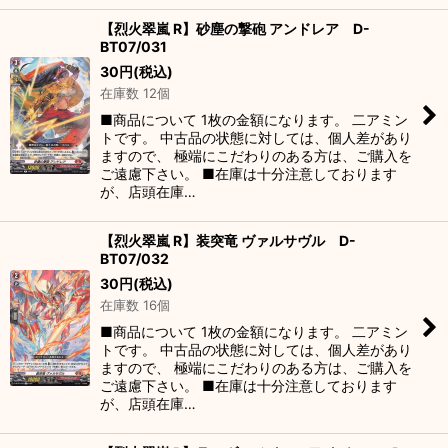
【烈火翠嵐 R】砂塵の撃砲 アンドレア D-
BT07/031
30
円
(税込)
在庫数 12個
■商品について 1枚の金額になります。 二アミン
トです。 中古品の状態に対しては、個人差があり
ますので、 極端にこだわりのある方は、ご購入を
ご遠慮下さい。 ■在庫は十分注意しております
が、店頭在庫…
【烈火翠嵐 R】装突竜 ヴァルサヴル D-
BT07/032
30
円
(税込)
在庫数 16個
■商品について 1枚の金額になります。 二アミン
トです。 中古品の状態に対しては、個人差があり
ますので、 極端にこだわりのある方は、ご購入を
ご遠慮下さい。 ■在庫は十分注意しております
が、店頭在庫…