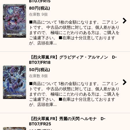
BT07/FR15
80
円
(税込)
在庫数 9個
■商品について 1枚の金額になります。 二アミン
トです。 中古品の状態に対しては、個人差があり
ますので、 極端にこだわりのある方は、ご購入を
ご遠慮下さい。 ■在庫は十分注意しております
が、店頭在庫…
【烈火翠嵐 FR】グラビディア・アルマノン D-
BT07/FR18
50
円
(税込)
在庫数 8個
■商品について 1枚の金額になります。 二アミン
トです。 中古品の状態に対しては、個人差があり
ますので、 極端にこだわりのある方は、ご購入を
ご遠慮下さい。 ■在庫は十分注意しております
が、店頭在庫…
【烈火翠嵐 FR】秀麗の天閃 ヘルモナ D-
BT07/FR25