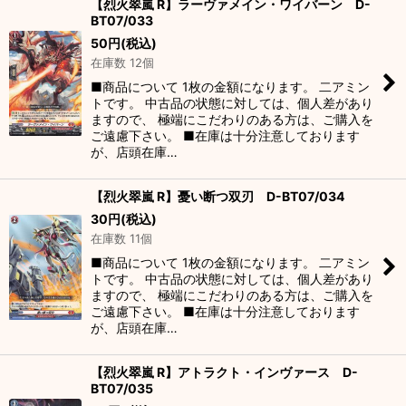
【烈火翠嵐 R】ラーヴァメイン・ワイバーン D-
BT07/033
50
円
(税込)
在庫数 12個
■商品について 1枚の金額になります。 二アミン
トです。 中古品の状態に対しては、個人差があり
ますので、 極端にこだわりのある方は、ご購入を
ご遠慮下さい。 ■在庫は十分注意しております
が、店頭在庫…
【烈火翠嵐 R】憂い断つ双刃 D-BT07/034
30
円
(税込)
在庫数 11個
■商品について 1枚の金額になります。 二アミン
トです。 中古品の状態に対しては、個人差があり
ますので、 極端にこだわりのある方は、ご購入を
ご遠慮下さい。 ■在庫は十分注意しております
が、店頭在庫…
【烈火翠嵐 R】アトラクト・インヴァース D-
BT07/035