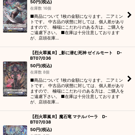
50
円
(税込)
在庫数 16個
■商品について 1枚の金額になります。 二アミン
トです。 中古品の状態に対しては、個人差があり
ますので、 極端にこだわりのある方は、ご購入を
ご遠慮下さい。 ■在庫は十分注意しております
が、店頭在庫…
【烈火翠嵐 R】_影に潜む死神 ゼイルモート D-
BT07/036
50
円
(税込)
在庫数 8個
■商品について 1枚の金額になります。 二アミン
トです。 中古品の状態に対しては、個人差があり
ますので、 極端にこだわりのある方は、ご購入を
ご遠慮下さい。 ■在庫は十分注意しております
が、店頭在庫…
【烈火翠嵐 R】魔石竜 マテルバーラ D-
BT07/038
50
円
(税込)