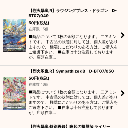
【烈火翠嵐 R】ラウジングブレス・ドラゴン D-
BT07/049
50
円
(税込)
在庫数 15個
■商品について 1枚の金額になります。 二アミン
トです。 中古品の状態に対しては、個人差があり
ますので、 極端にこだわりのある方は、ご購入を
ご遠慮下さい。 ■在庫は十分注意しております
が、店頭在庫…
【烈火翠嵐 R】Sympathize dB D-BT07/050
50
円
(税込)
在庫数 16個
■商品について 1枚の金額になります。 二アミン
トです。 中古品の状態に対しては、個人差があり
ますので、 極端にこだわりのある方は、ご購入を
ご遠慮下さい。 ■在庫は十分注意しております
が、店頭在庫…
【烈火翠嵐 特別再録】喚起の操獣師 ライリー