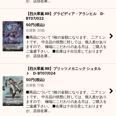
が、店頭在庫…
【烈火翠嵐 RR】グラビディア・アランヒル D-
BT07/022
50
円
(税込)
在庫数 30個
■商品について 1枚の金額になります。 二アミン
トです。 中古品の状態に対しては、個人差があり
ますので、 極端にこだわりのある方は、ご購入を
ご遠慮下さい。 ■在庫は十分注意しております
が、店頭在庫…
【烈火翠嵐 RR】ブリッツメカニック シュタル
ト D-BT07/024
50
円
(税込)
在庫数 17個
■商品について 1枚の金額になります。 二アミン
トです。 中古品の状態に対しては、個人差があり
ますので、 極端にこだわりのある方は、ご購入を
ご遠慮下さい。 ■在庫は十分注意しております
が、店頭在庫…