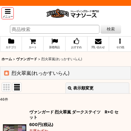
メニュー
検索
カテゴリ
カート
新着商品
おすすめ
問い合わせ
その他
ホーム
>
ヴァンガード
>
烈火翠嵐(れっかすいらん)
烈火翠嵐(れっかすいらん)
表示順変更
閉じる
46
件
表示数
:
ヴァンガード 烈火翠嵐 ダークステイツ R+C セ
ット
並び順
:
600
円
(税込)
在庫わずか