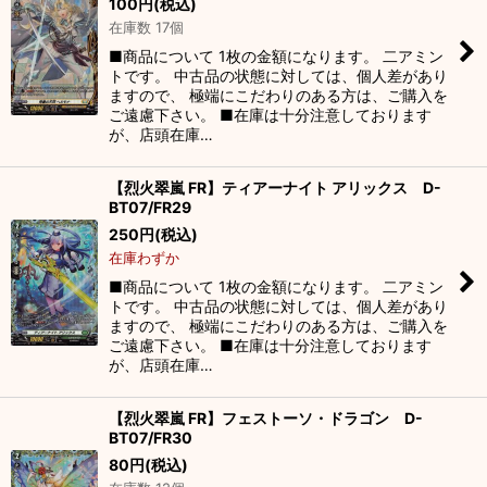
100
円
(税込)
在庫数 17個
■商品について 1枚の金額になります。 二アミン
トです。 中古品の状態に対しては、個人差があり
ますので、 極端にこだわりのある方は、ご購入を
ご遠慮下さい。 ■在庫は十分注意しております
が、店頭在庫…
【烈火翠嵐 FR】ティアーナイト アリックス D-
BT07/FR29
250
円
(税込)
在庫わずか
■商品について 1枚の金額になります。 二アミン
トです。 中古品の状態に対しては、個人差があり
ますので、 極端にこだわりのある方は、ご購入を
ご遠慮下さい。 ■在庫は十分注意しております
が、店頭在庫…
【烈火翠嵐 FR】フェストーソ・ドラゴン D-
BT07/FR30
80
円
(税込)