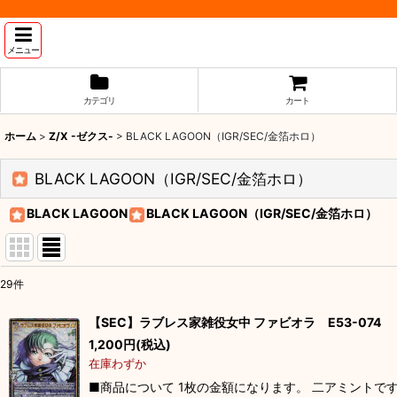
メニュー
カテゴリ
カート
ホーム
>
Z/X -ゼクス-
>
BLACK LAGOON（IGR/SEC/金箔ホロ）
BLACK LAGOON（IGR/SEC/金箔ホロ）
BLACK LAGOON
BLACK LAGOON（IGR/SEC/金箔ホロ）
29
件
表示数
:
【SEC】ラブレス家雑役女中 ファビオラ E53-074
1,200
円
(税込)
並び順
:
在庫わずか
■商品について 1枚の金額になります。 二アミントで