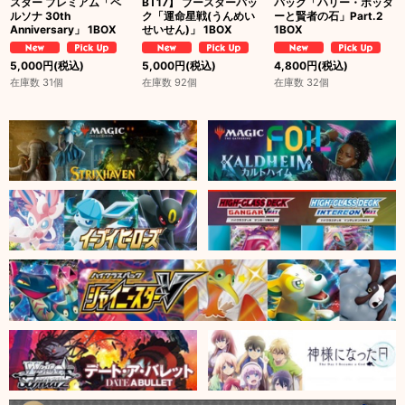
スター プレミアム「ペ
BT17】 ブースターパッ
パック「ハリー・ポッタ
ルソナ 30th
ク「運命星戦(うんめい
ーと賢者の石」Part.2
Anniversary」 1BOX
せいせん)」 1BOX
1BOX
5,000
円
(税込)
5,000
円
(税込)
4,800
円
(税込)
在庫数 31個
在庫数 92個
在庫数 32個