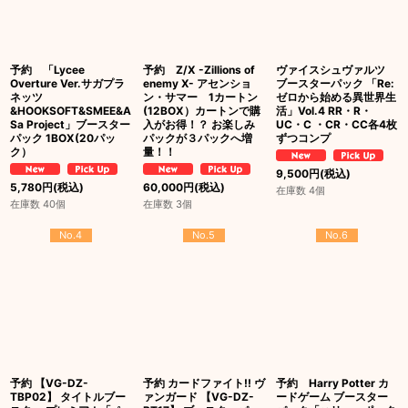
予約 「Lycee
予約 Z/X -Zillions of
ヴァイスシュヴァルツ
Overture Ver.サガプラ
enemy X- アセンショ
ブースターパック 「Re:
ネッツ
ン・サマー 1カートン
ゼロから始める異世界生
&HOOKSOFT&SMEE&A
(12BOX）カートンで購
活」Vol.4 RR・R・
Sa Project」ブースター
入がお得！？ お楽しみ
UC・C ・CR・CC各4枚
パック 1BOX(20パッ
パックが３パックへ増
ずつコンプ
ク）
量！！
9,500
円
(税込)
5,780
円
(税込)
60,000
円
(税込)
在庫数 4個
在庫数 40個
在庫数 3個
No.4
No.5
No.6
予約 【VG-DZ-
予約 カードファイト!! ヴ
予約 Harry Potter カ
TBP02】 タイトルブー
ァンガード 【VG-DZ-
ードゲーム ブースター