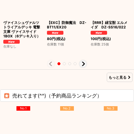
ヴァイスシュヴァルツ
【EXC】防御魔法 DZ-
【RRR】緑宝獣 エルメ
トライアルデッキ 電撃
BT11/EX20
イダ DZ-SS16/022
文庫 ヴァイスサイド
1BOX（6デッキ入り）
80
円
(税込)
100
円
(税込)
在庫数 11個
在庫数 25個
在庫なし
もっと見る
売れてます(^^)（予約商品ランキング）
No.1
No.2
No.3