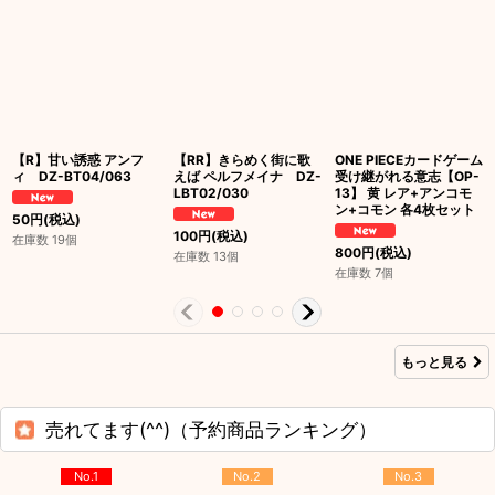
【R】甘い誘惑 アンフ
【RR】きらめく街に歌
ONE PIECEカードゲーム
ィ DZ-BT04/063
えば ペルフメイナ DZ-
受け継がれる意志【OP-
LBT02/030
13】 黄 レア+アンコモ
ン+コモン 各4枚セット
50
円
(税込)
100
円
(税込)
在庫数 19個
800
円
(税込)
在庫数 13個
在庫数 7個
もっと見る
売れてます(^^)（予約商品ランキング）
No.1
No.2
No.3