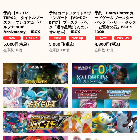
予約 【VG-DZ-
予約 カードファイト!! ヴ
予約 Harry Potter カ
TBP02】 タイトルブー
ァンガード 【VG-DZ-
ードゲーム ブースター
スター プレミアム「ペ
BT17】 ブースターパッ
パック「ハリー・ポッタ
ルソナ 30th
ク「運命星戦(うんめい
ーと賢者の石」Part.2
Anniversary」 1BOX
せいせん)」 1BOX
1BOX
5,000
円
(税込)
5,000
円
(税込)
4,800
円
(税込)
在庫数 31個
在庫数 108個
在庫数 32個