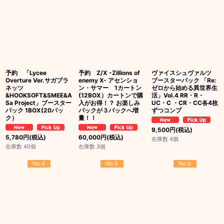
予約 「Lycee
予約 Z/X -Zillions of
ヴァイスシュヴァルツ
Overture Ver.サガプラ
enemy X- アセンショ
ブースターパック 「Re:
ネッツ
ン・サマー 1カートン
ゼロから始める異世界生
&HOOKSOFT&SMEE&A
(12BOX）カートンで購
活」Vol.4 RR・R・
Sa Project」ブースター
入がお得！？ お楽しみ
UC・C ・CR・CC各4枚
パック 1BOX(20パッ
パックが３パックへ増
ずつコンプ
ク）
量！！
9,500
円
(税込)
5,780
円
(税込)
60,000
円
(税込)
在庫数 4個
在庫数 40個
在庫数 3個
No.4
No.5
No.6