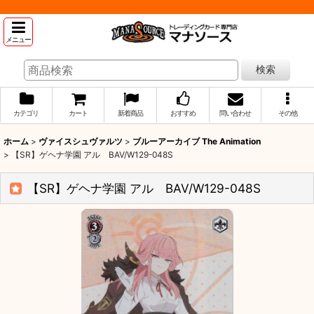
メニュー
検索
カテゴリ
カート
新着商品
おすすめ
問い合わせ
その他
ホーム
>
ヴァイスシュヴァルツ
>
ブルーアーカイブ The Animation
>
【SR】ゲヘナ学園 アル BAV/W129-048S
【SR】ゲヘナ学園 アル BAV/W129-048S