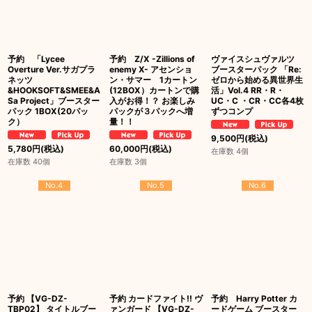
予約 「Lycee
予約 Z/X -Zillions of
ヴァイスシュヴァルツ
Overture Ver.サガプラ
enemy X- アセンショ
ブースターパック 「Re:
ネッツ
ン・サマー 1カートン
ゼロから始める異世界生
&HOOKSOFT&SMEE&A
(12BOX）カートンで購
活」Vol.4 RR・R・
Sa Project」ブースター
入がお得！？ お楽しみ
UC・C ・CR・CC各4枚
パック 1BOX(20パッ
パックが３パックへ増
ずつコンプ
ク）
量！！
9,500
円
(税込)
5,780
円
(税込)
60,000
円
(税込)
在庫数 4個
在庫数 40個
在庫数 3個
No.4
No.5
No.6
予約 【VG-DZ-
予約 カードファイト!! ヴ
予約 Harry Potter カ
TBP02】 タイトルブー
ァンガード 【VG-DZ-
ードゲーム ブースター