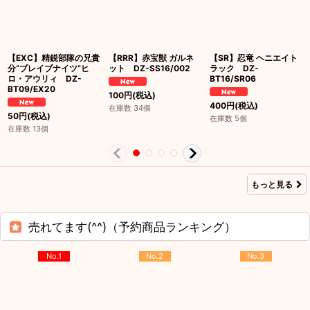
【EXC】精鋭部隊の兄貴
【RRR】赤宝獣 ガルネ
【SR】忍竜 ヘニエイト
分“ブレイブナイツ”ヒ
ット DZ-SS16/002
ラック DZ-
ロ・アウリィ DZ-
BT16/SR06
BT09/EX20
100
円
(税込)
400
円
(税込)
在庫数 34個
50
円
(税込)
在庫数 5個
在庫数 13個
もっと見る
売れてます(^^)（予約商品ランキング）
No.1
No.2
No.3