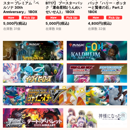
スター プレミアム「ペ
BT17】 ブースターパッ
パック「ハリー・ポッタ
ルソナ 30th
ク「運命星戦(うんめい
ーと賢者の石」Part.2
Anniversary」 1BOX
せいせん)」 1BOX
1BOX
5,000
円
(税込)
5,000
円
(税込)
4,800
円
(税込)
在庫数 31個
在庫数 8個
在庫数 32個