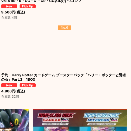
Vol.4 RR・R・UC・C ・CR・CC各4枚ずつコンプ
9,500
円
(税込)
在庫数 4個
No.6
予約 Harry Potter カードゲーム ブースターパック「ハリー・ポッターと賢者
の石」Part.2 1BOX
4,800
円
(税込)
在庫数 32個