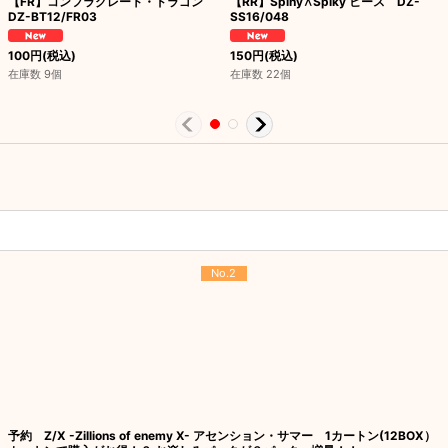
【FR】コンフラグレート・ドラゴン
【RR】Spiny∧Spiky ヒース DZ-
DZ-BT12/FR03
SS16/048
100
円
(税込)
150
円
(税込)
在庫数 9個
在庫数 22個
No.2
予約 Z/X -Zillions of enemy X- アセンション・サマー 1カートン(12BOX）