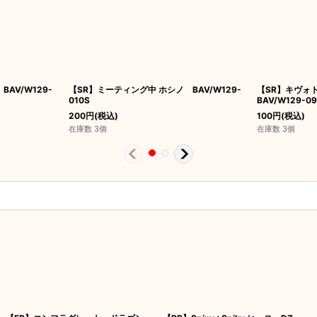
AV/W129-
【SR】ミーティング中 ホシノ BAV/W129-
【SR】キヴォ
010S
BAV/W129-09
200
円
(税込)
100
円
(税込)
在庫数 3個
在庫数 3個