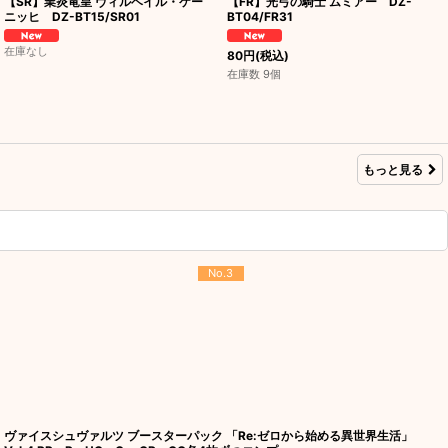
【SR】業炎竜皇 ヴィルベイル・ケー
【FR】光弓の騎士 ムミアー DZ-
ニッヒ DZ-BT15/SR01
BT04/FR31
在庫なし
80
円
(税込)
在庫数 9個
もっと見る
No.3
ヴァイスシュヴァルツ ブースターパック 「Re:ゼロから始める異世界生活」