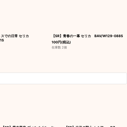
トスでの日常 セリカ
【SR】青春の一幕 セリカ BAV/W129-088S
1S
100
円
(税込)
在庫数 2個