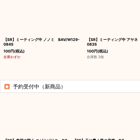
【SR】ミーティング中 ノノミ BAV/W129-
【SR】ミーティング中 アヤネ B
084S
083S
100
円
(税込)
100
円
(税込)
在庫わずか
在庫数 3個
予約受付中（新商品）