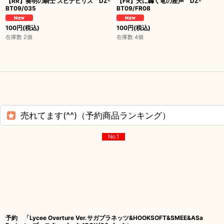
【RR】奏明の騎士 スピナビリス DZ-
【FR】天に轟く竜の産声 DZ-
BT09/035
BT09/FR08
100
円
(税込)
100
円
(税込)
在庫数 2個
在庫数 4個
売れてます(^^)（予約商品ランキング）
No.1
予約 「Lycee Overture Ver.サガプラネッツ&HOOKSOFT&SMEE&ASa