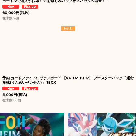
カートンで購入がお得！？ お楽しみパックが３パックへ増量！！
60,000
円
(税込)
在庫数 3個
No.5
予約 カードファイト!! ヴァンガード 【VG-DZ-BT17】 ブースターパック「運命
星戦(うんめいせいせん)」 1BOX
5,000
円
(税込)
在庫数 80個