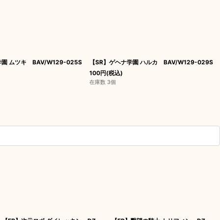
 ムツキ BAV/W129-025S
【SR】ゲヘナ学園 ハルカ BAV/W129-029S
100
円
(税込)
在庫数 3個