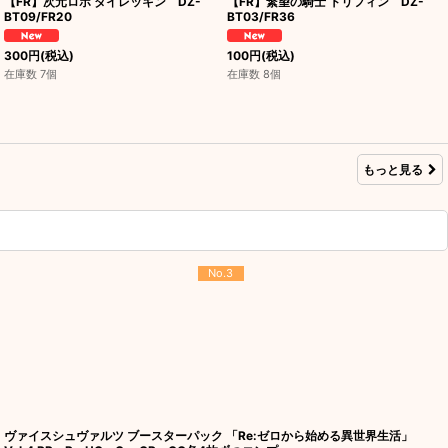
【FR】次元ロボ ダイレッキン DZ-
【FR】繋望の騎士 トリフィン DZ-
BT09/FR20
BT03/FR36
300
円
(税込)
100
円
(税込)
在庫数 7個
在庫数 8個
もっと見る
No.3
ヴァイスシュヴァルツ ブースターパック 「Re:ゼロから始める異世界生活」