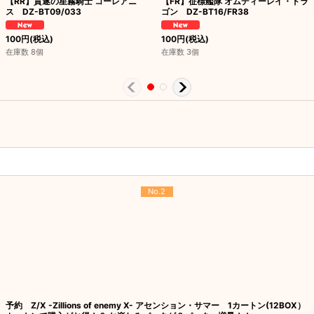
【RR】貫遂の星霧騎士 コーレアニ
【FR】征標艦隊 オムディーレイ・ドラ
ス DZ-BT09/033
ゴン DZ-BT16/FR38
100
円
(税込)
100
円
(税込)
在庫数 8個
在庫数 3個
No.2
予約 Z/X -Zillions of enemy X- アセンション・サマー 1カートン(12BOX）