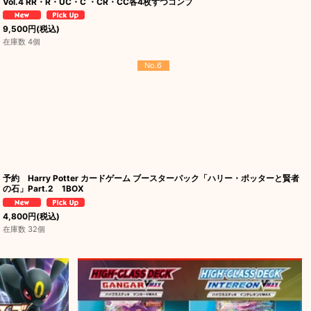
Vol.4 RR・R・UC・C ・CR・CC各4枚ずつコンプ
9,500
円
(税込)
在庫数 4個
No.6
予約 Harry Potter カードゲーム ブースターパック「ハリー・ポッターと賢者
の石」Part.2 1BOX
4,800
円
(税込)
在庫数 32個