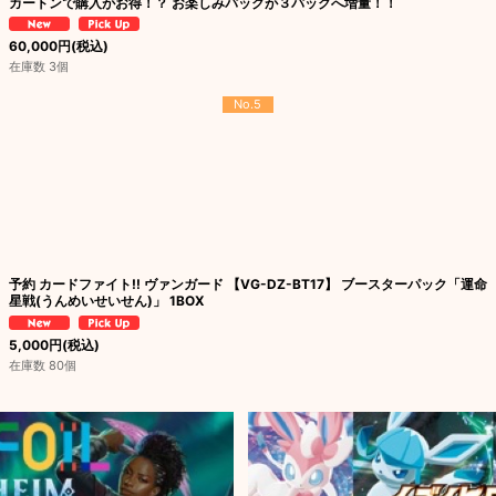
カートンで購入がお得！？ お楽しみパックが３パックへ増量！！
60,000
円
(税込)
在庫数 3個
No.5
予約 カードファイト!! ヴァンガード 【VG-DZ-BT17】 ブースターパック「運命
星戦(うんめいせいせん)」 1BOX
5,000
円
(税込)
在庫数 80個