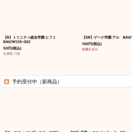
【R】トリニティ総合学園 ヒフミ
【SR】ゲヘナ学園 アル BAV/W
BAV/W129-002
100
円
(税込)
50
円
(税込)
在庫わずか
在庫数 11個
予約受付中（新商品）