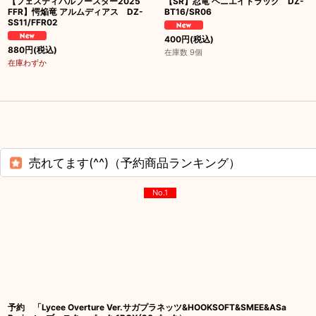
【フェスティバルブースター2025
【SR】忍竜 ヘニエイトラック DZ-
FFR】愕焔竜 アルムディアス DZ-
BT16/SR06
SS11/FFR02
400
円
(税込)
880
円
(税込)
在庫数 9個
在庫わずか
売れてます(^^)（予約商品ランキング）
No.1
予約 「Lycee Overture Ver.サガプラネッツ&HOOKSOFT&SMEE&ASa