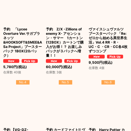
予約 「Lycee
予約 Z/X -Zillions of
ヴァイスシュヴァルツ
Overture Ver.サガプラ
enemy X- アセンショ
ブースターパック 「Re:
ネッツ
ン・サマー 1カートン
ゼロから始める異世界生
&HOOKSOFT&SMEE&A
(12BOX）カートンで購
活」Vol.4 RR・R・
Sa Project」ブースター
入がお得！？ お楽しみ
UC・C ・CR・CC各4枚
パック 1BOX(20パッ
パックが３パックへ増
ずつコンプ
ク）
量！！
9,500
円
(税込)
5,780
円
(税込)
60,000
円
(税込)
在庫数 4個
在庫数 40個
在庫数 3個
No.4
No.5
No.6
予約 【VG-DZ-
予約 カードファイト!! ヴ
予約 Harry Potter カ