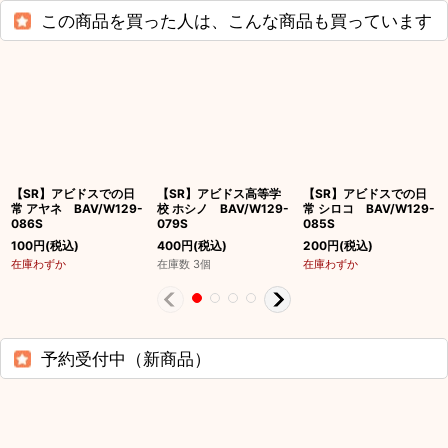
この商品を買った人は、こんな商品も買っています
【SR】アビドスでの日
【SR】アビドス高等学
【SR】アビドスでの日
常 アヤネ BAV/W129-
校 ホシノ BAV/W129-
常 シロコ BAV/W129-
086S
079S
085S
100
円
(税込)
400
円
(税込)
200
円
(税込)
在庫わずか
在庫数 3個
在庫わずか
予約受付中（新商品）