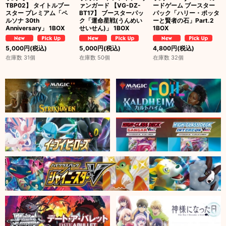
TBP02】 タイトルブー
ァンガード 【VG-DZ-
ードゲーム ブースター
スター プレミアム「ペ
BT17】 ブースターパッ
パック「ハリー・ポッタ
ルソナ 30th
ク「運命星戦(うんめい
ーと賢者の石」Part.2
Anniversary」 1BOX
せいせん)」 1BOX
1BOX
5,000
円
(税込)
5,000
円
(税込)
4,800
円
(税込)
在庫数 31個
在庫数 50個
在庫数 32個