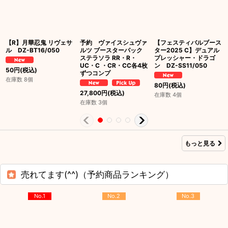
【R】月華忍鬼 リヴェサ
予約 ヴァイスシュヴァ
【フェスティバルブース
ル DZ-BT16/050
ルツ ブースターパック
ター2025 C】デュアル
ステラソラ RR・R・
プレッシャー・ドラゴ
UC・C ・CR・CC各4枚
ン DZ-SS11/050
50
円
(税込)
ずつコンプ
在庫数 8個
80
円
(税込)
27,800
円
(税込)
在庫数 4個
在庫数 3個
もっと見る
売れてます(^^)（予約商品ランキング）
No.1
No.2
No.3