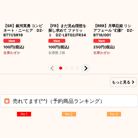
【SR】銀河英勇 コンビ
【FR】まだ見ぬ理想を
【RRR】月華忍姫 リシ
ネート・ニーヒア DZ-
探し求めて ファリッ
アフェール “幻影” DZ-
BT11/SR19
ト DZ-LBT02/FR34
BT16/001
100
円
(税込)
100
円
(税込)
250
円
(税込)
在庫わずか
在庫数 2個
在庫わずか
もっと見る
売れてます(^^)（予約商品ランキング）
No.1
No.2
No.3