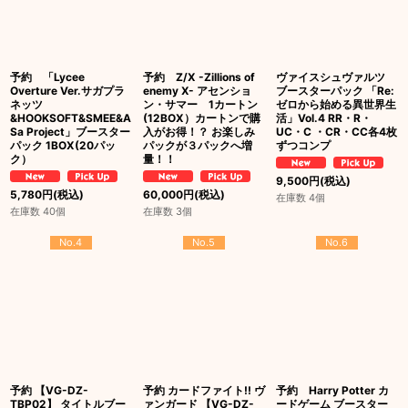
予約 「Lycee
予約 Z/X -Zillions of
ヴァイスシュヴァルツ
Overture Ver.サガプラ
enemy X- アセンショ
ブースターパック 「Re:
ネッツ
ン・サマー 1カートン
ゼロから始める異世界生
&HOOKSOFT&SMEE&A
(12BOX）カートンで購
活」Vol.4 RR・R・
Sa Project」ブースター
入がお得！？ お楽しみ
UC・C ・CR・CC各4枚
パック 1BOX(20パッ
パックが３パックへ増
ずつコンプ
ク）
量！！
9,500
円
(税込)
5,780
円
(税込)
60,000
円
(税込)
在庫数 4個
在庫数 40個
在庫数 3個
No.4
No.5
No.6
予約 【VG-DZ-
予約 カードファイト!! ヴ
予約 Harry Potter カ
TBP02】 タイトルブー
ァンガード 【VG-DZ-
ードゲーム ブースター