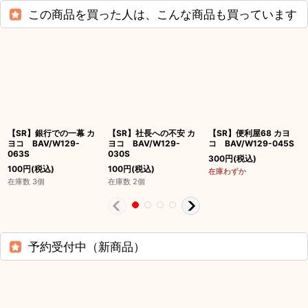
この商品を買った人は、こんな商品も買っています
【SR】銀行での一幕 カ
【SR】社長への不安 カ
【SR】便利屋68 カヨ
ヨコ BAV/W129-
ヨコ BAV/W129-
コ BAV/W129-045S
063S
030S
300
円
(税込)
100
円
(税込)
100
円
(税込)
在庫わずか
在庫数 3個
在庫数 2個
予約受付中（新商品）