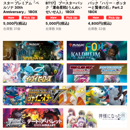
スター プレミアム「ペ
BT17】 ブースターパッ
パック「ハリー・ポッタ
ルソナ 30th
ク「運命星戦(うんめい
ーと賢者の石」Part.2
Anniversary」 1BOX
せいせん)」 1BOX
1BOX
5,000
円
(税込)
5,000
円
(税込)
4,800
円
(税込)
在庫数 31個
在庫数 8個
在庫数 32個