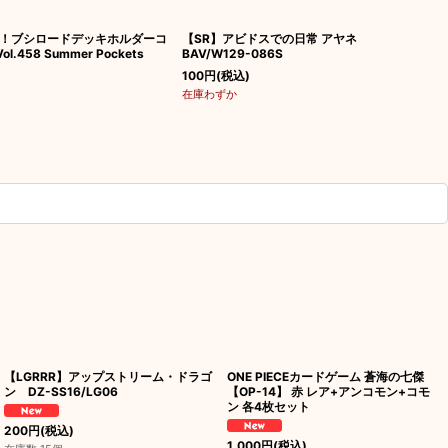
！ブシロードデッキホルダーコ
【SR】アビドスでの日常 アヤネ
.458 Summer Pockets
BAV/W129-086S
100
円
(税込)
在庫わずか
【LGRRR】アップストリーム・ドラゴ
ONE PIECEカードゲーム 蒼海の七傑
ン DZ-SS16/LG06
【OP-14】 赤 レア+アンコモン+コモ
ン 各4枚セット
200
円
(税込)
1,000
円
(税込)