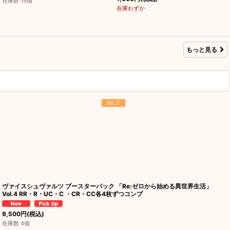
在庫数 15個
在庫わずか
もっと見る
No.3
ヴァイスシュヴァルツ ブースターパック 「Re:ゼロから始める異世界生活」
Vol.4 RR・R・UC・C ・CR・CC各4枚ずつコンプ
9,500
円
(税込)
在庫数 4個