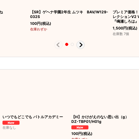
とね
【SR】ゲヘナ学園2年生 ムツキ BAV/W129-
プレミア価格！
032S
レクションV2 Vol
『鳴瀬しろは』
100
円
(税込)
1,500
円
(税込)
在庫わずか
在庫数 7個
いつでもどこでも バトルアカデミー
【H】かけがえのない思い出（g）
DZ-TBP01/H01g
在庫なし
100
円
(税込)