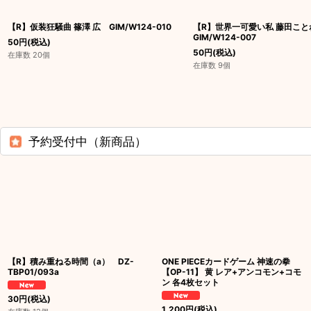
【R】仮装狂騒曲 篠澤 広 GIM/W124-010
【R】世界一可愛い私 藤田こ
GIM/W124-007
50
円
(税込)
50
円
(税込)
在庫数 20個
在庫数 9個
予約受付中（新商品）
【R】積み重ねる時間（a） DZ-
ONE PIECEカードゲーム 神速の拳
TBP01/093a
【OP-11】 黄 レア+アンコモン+コモ
ン 各4枚セット
30
円
(税込)
1,200
円
(税込)