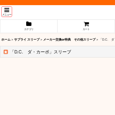
メニュー
カテゴリ
カート
ホーム
>
サプライ スリーブ
>
メーカー交換or特典 その他スリーブ
>
「D.C.
「D.C. ダ・カーポ」スリーブ