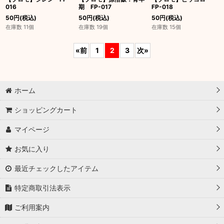
016
期 FP-017
FP-018
50
円
(税込)
50
円
(税込)
50
円
(税込)
在庫数 11個
在庫数 19個
在庫数 15個
«
前
1
2
3
次
»
ホーム
ショッピングカート
マイページ
お気に入り
最近チェックしたアイテム
特定商取引法表示
ご利用案内