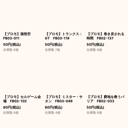
絞り込む
【プロモ】孫悟空
【プロモ】トランクス：
【プロモ】巻き戻される
FB03-011
GT FB03-119
時間 FB02-137
50
円
(税込)
50
円
(税込)
50
円
(税込)
在庫数 6個
在庫数 7個
在庫数 6個
【プロモ】セルゲーム会
【プロモ】ミスター・サ
【プロモ】窮地を救うバ
場 FB02-102
タン FB03-049
リア FB02-033
80
円
(税込)
80
円
(税込)
50
円
(税込)
在庫数 6個
在庫数 4個
在庫数 6個