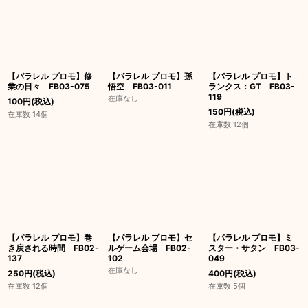
【パラレル プロモ】修
【パラレル プロモ】孫
【パラレル プロモ】ト
業の日々 FB03-075
悟空 FB03-011
ランクス：GT FB03-
119
在庫なし
100
円
(税込)
150
円
(税込)
在庫数 14個
在庫数 12個
【パラレル プロモ】巻
【パラレル プロモ】セ
【パラレル プロモ】ミ
き戻される時間 FB02-
ルゲーム会場 FB02-
スター・サタン FB03-
137
102
049
在庫なし
250
円
(税込)
400
円
(税込)
在庫数 12個
在庫数 5個