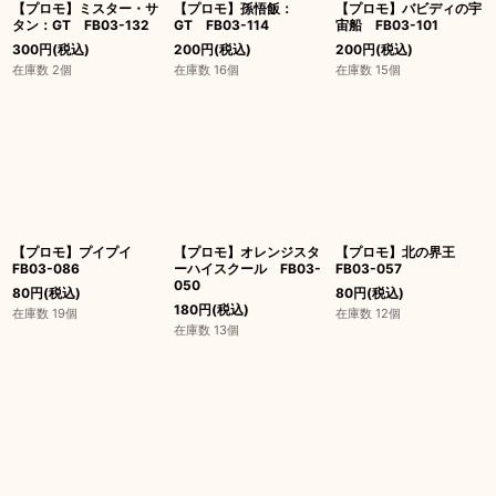
【プロモ】ミスター・サ
【プロモ】孫悟飯：
【プロモ】バビディの宇
タン：GT FB03-132
GT FB03-114
宙船 FB03-101
300
円
(税込)
200
円
(税込)
200
円
(税込)
在庫数 2個
在庫数 16個
在庫数 15個
【プロモ】プイプイ
【プロモ】オレンジスタ
【プロモ】北の界王
FB03-086
ーハイスクール FB03-
FB03-057
050
80
円
(税込)
80
円
(税込)
180
円
(税込)
在庫数 19個
在庫数 12個
在庫数 13個