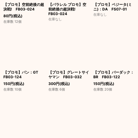
【プロモ】空前絶後の超
【パラレル プロモ】空
【プロモ】ベジータ(ミ
決戦! FB03-024
前絶後の超決戦!
ニ)：DA FS07-01
FB03-024
在庫なし
80
円
(税込)
在庫なし
在庫数 12個
【プロモ】パン：GT
【プロモ】グレートサイ
【プロモ】バーダック：
FB03-124
ヤマン FB03-032
BR FB03-122
150
円
(税込)
300
円
(税込)
150
円
(税込)
在庫数 10個
在庫数 6個
在庫数 20個