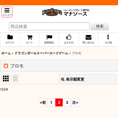
メニュー
検索
カテゴリ
カート
新着商品
おすすめ
問い合わせ
その他
ホーム
>
ドラゴンボールスーパーカードゲーム
>
プロモ
プロモ
表示順変更
閉じる
152
件
表示数
:
«
前
1
2
3
次
»
並び順
: