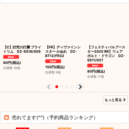
【C】討究の打擲 ブライ
【FR】ディヴァインシ
【フェスティバルブース
トリム DZ-SS16/059
スター かぬれ DZ-
ター2025 RR】ウェア
BT12/FR32
ボルト・ドラゴン DZ-
SS11/021
80
円
(税込)
150
円
(税込)
在庫数 16個
80
円
(税込)
在庫数 6個
在庫数 17個
もっと見る
売れてます(^^)（予約商品ランキング）