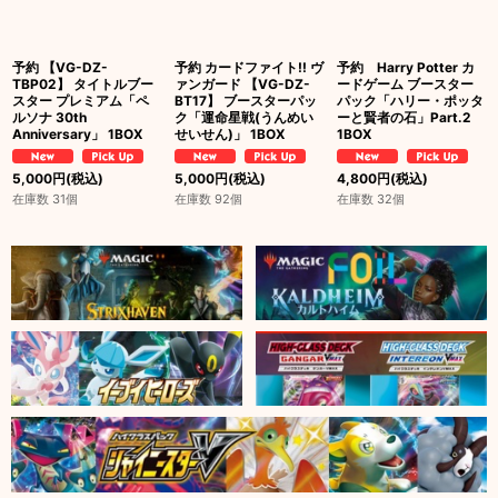
予約 【VG-DZ-
予約 カードファイト!! ヴ
予約 Harry Potter カ
TBP02】 タイトルブー
ァンガード 【VG-DZ-
ードゲーム ブースター
スター プレミアム「ペ
BT17】 ブースターパッ
パック「ハリー・ポッタ
ルソナ 30th
ク「運命星戦(うんめい
ーと賢者の石」Part.2
Anniversary」 1BOX
せいせん)」 1BOX
1BOX
5,000
円
(税込)
5,000
円
(税込)
4,800
円
(税込)
在庫数 31個
在庫数 92個
在庫数 32個