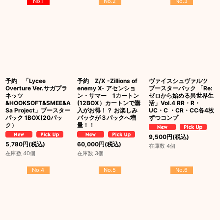
No.1
No.2
No.3
予約 「Lycee
予約 Z/X -Zillions of
ヴァイスシュヴァルツ
Overture Ver.サガプラ
enemy X- アセンショ
ブースターパック 「Re:
ネッツ
ン・サマー 1カートン
ゼロから始める異世界生
&HOOKSOFT&SMEE&A
(12BOX）カートンで購
活」Vol.4 RR・R・
Sa Project」ブースター
入がお得！？ お楽しみ
UC・C ・CR・CC各4枚
パック 1BOX(20パッ
パックが３パックへ増
ずつコンプ
ク）
量！！
9,500
円
(税込)
5,780
円
(税込)
60,000
円
(税込)
在庫数 4個
在庫数 40個
在庫数 3個
No.4
No.5
No.6