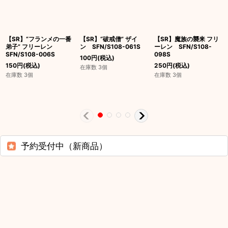
【SR】“フランメの一番
【SR】“破戒僧” ザイ
【SR】魔族の襲来 フリ
弟子” フリーレン
ン SFN/S108-061S
ーレン SFN/S108-
SFN/S108-006S
098S
100
円
(税込)
150
円
(税込)
250
円
(税込)
在庫数 3個
在庫数 3個
在庫数 3個
予約受付中（新商品）