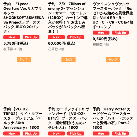
予約 「Lycee
予約 Z/X -Zillions of
ヴァイスシュヴァルツ
Overture Ver.サガプラ
enemy X- アセンショ
ブースターパック 「Re:
ネッツ
ン・サマー 1カートン
ゼロから始める異世界生
&HOOKSOFT&SMEE&A
(12BOX）カートンで購
活」Vol.4 RR・R・
Sa Project」ブースター
入がお得！？ お楽しみ
UC・C ・CR・CC各4枚
パック 1BOX(20パッ
パックが３パックへ増
ずつコンプ
ク）
量！！
9,500
円
(税込)
5,780
円
(税込)
60,000
円
(税込)
在庫数 4個
在庫数 40個
在庫数 3個
No.4
No.5
No.6
予約 【VG-DZ-
予約 カードファイト!! ヴ
予約 Harry Potter カ
TBP02】 タイトルブー
ァンガード 【VG-DZ-
ードゲーム ブースター
スター プレミアム「ペ
BT17】 ブースターパッ
パック「ハリー・ポッタ
ルソナ 30th
ク「運命星戦(うんめい
ーと賢者の石」Part.2
Anniversary」 1BOX
せいせん)」 1BOX
1BOX