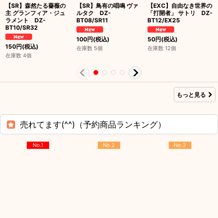
【SR】森然たる薔薇の
【SR】鳥有の唱鳴 ヴァ
【EXC】自由なき世界の
主 グランフィア・ジュ
ルタク DZ-
「打開者」 サトリ DZ-
ラメント DZ-
BT08/SR11
BT12/EX25
BT10/SR32
100
円
(税込)
50
円
(税込)
150
円
(税込)
在庫数 5個
在庫数 12個
在庫数 4個
もっと見る
売れてます(^^)（予約商品ランキング）
No.1
No.2
No.3