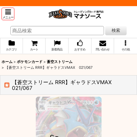
メニュー
検索
カテゴリ
カート
新着商品
おすすめ
問い合わせ
その他
ホーム
>
ポケモンカード
>
蒼空ストリーム
>
【蒼空ストリーム RRR】ギャラドスVMAX 021/067
【蒼空ストリーム RRR】ギャラドスVMAX
021/067