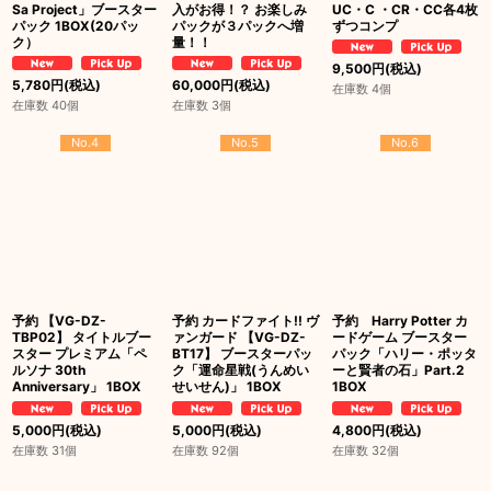
Sa Project」ブースター
入がお得！？ お楽しみ
UC・C ・CR・CC各4枚
パック 1BOX(20パッ
パックが３パックへ増
ずつコンプ
ク）
量！！
9,500
円
(税込)
5,780
円
(税込)
60,000
円
(税込)
在庫数 4個
在庫数 40個
在庫数 3個
No.4
No.5
No.6
予約 【VG-DZ-
予約 カードファイト!! ヴ
予約 Harry Potter カ
TBP02】 タイトルブー
ァンガード 【VG-DZ-
ードゲーム ブースター
スター プレミアム「ペ
BT17】 ブースターパッ
パック「ハリー・ポッタ
ルソナ 30th
ク「運命星戦(うんめい
ーと賢者の石」Part.2
Anniversary」 1BOX
せいせん)」 1BOX
1BOX
5,000
円
(税込)
5,000
円
(税込)
4,800
円
(税込)
在庫数 31個
在庫数 92個
在庫数 32個