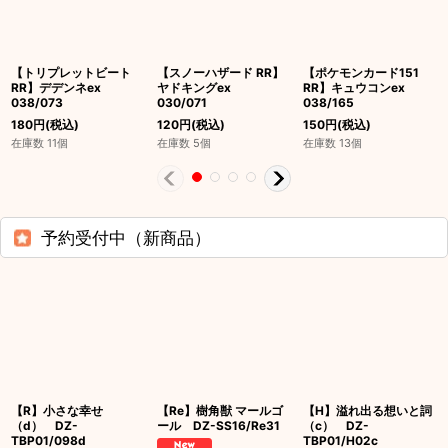
【トリプレットビート
【スノーハザード RR】
【ポケモンカード151
RR】デデンネex
ヤドキングex
RR】キュウコンex
038/073
030/071
038/165
180
円
(税込)
120
円
(税込)
150
円
(税込)
在庫数 11個
在庫数 5個
在庫数 13個
予約受付中（新商品）
【R】小さな幸せ
【Re】樹角獣 マールゴ
【H】溢れ出る想いと詞
（d） DZ-
ール DZ-SS16/Re31
（c） DZ-
TBP01/098d
TBP01/H02c