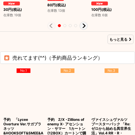
80
円
(税込)
30
円
(税込)
100
円
(税込)
在庫数 13個
在庫数 19個
在庫数 6個
もっと見る
売れてます(^^)（予約商品ランキング）
No.1
No.2
No.3
予約 「Lycee
予約 Z/X -Zillions of
ヴァイスシュヴァルツ
Overture Ver.サガプラ
enemy X- アセンショ
ブースターパック 「Re:
ネッツ
ン・サマー 1カートン
ゼロから始める異世界生
&HOOKSOFT&SMEE&A
(12BOX）カートンで購
活」Vol.4 RR・R・