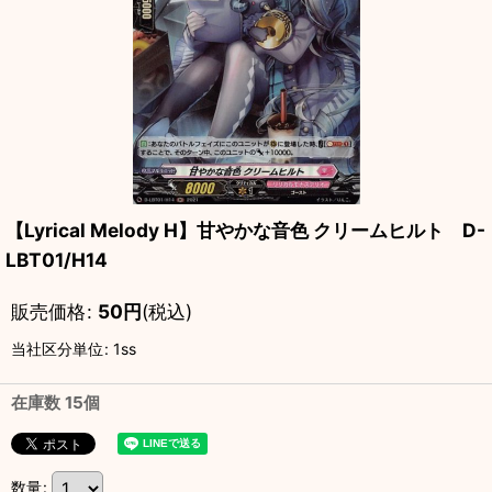
【Lyrical Melody H】甘やかな音色 クリームヒルト D-
LBT01/H14
販売価格
:
50
円
(税込)
当社区分単位
:
1ss
在庫数 15個
数量
: