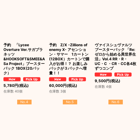
予約 「Lycee
予約 Z/X -Zillions of
ヴァイスシュヴァルツ
Overture Ver.サガプラ
enemy X- アセンショ
ブースターパック 「Re:
ネッツ
ン・サマー 1カートン
ゼロから始める異世界生
&HOOKSOFT&SMEE&A
(12BOX）カートンで購
活」Vol.4 RR・R・
Sa Project」ブースター
入がお得！？ お楽しみ
UC・C ・CR・CC各4枚
パック 1BOX(20パッ
パックが３パックへ増
ずつコンプ
ク）
量！！
9,500
円
(税込)
5,780
円
(税込)
60,000
円
(税込)
在庫数 4個
在庫数 40個
在庫数 3個
No.4
No.5
No.6