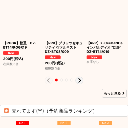
【RGGR】松重 DZ-
【RRR】ブリッツセキュ
【RRR】X-CeeDaNCe
BT14/RGGR19
リティ ヴァルネスト
インバルディオ “幻影”
DZ-BT08/009
DZ-BT14/019
200
円
(税込)
在庫なし
200
円
(税込)
在庫数 6個
在庫数 5個
もっと見る
売れてます(^^)（予約商品ランキング）
No.1
No.2
No.3