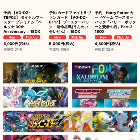
予約 【VG-DZ-
予約 カードファイト!! ヴ
予約 Harry Potter カ
TBP02】 タイトルブー
ァンガード 【VG-DZ-
ードゲーム ブースター
スター プレミアム「ペ
BT17】 ブースターパッ
パック「ハリー・ポッタ
ルソナ 30th
ク「運命星戦(うんめい
ーと賢者の石」Part.2
Anniversary」 1BOX
せいせん)」 1BOX
1BOX
5,000
円
(税込)
5,000
円
(税込)
4,800
円
(税込)
在庫数 31個
在庫数 108個
在庫数 32個