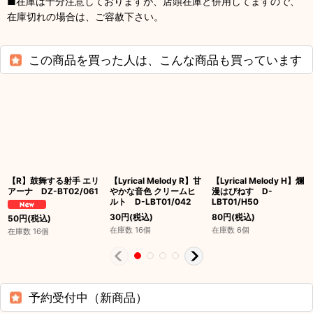
■在庫は十分注意しておりますが、店頭在庫と併用してますので、
在庫切れの場合は、ご容赦下さい。
この商品を買った人は、こんな商品も買っています
【R】鼓舞する射手 エリ
【Lyrical Melody R】甘
【Lyrical Melody H】爛
アーナ DZ-BT02/061
やかな音色 クリームヒ
漫はぴねす D-
ルト D-LBT01/042
LBT01/H50
30
円
(税込)
80
円
(税込)
50
円
(税込)
在庫数 16個
在庫数 6個
在庫数 16個
予約受付中（新商品）