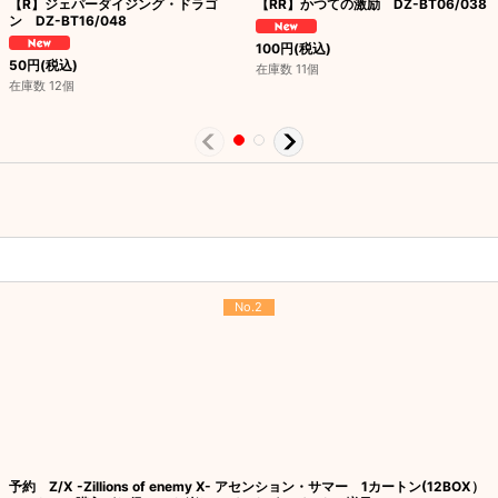
【R】ジェパーダイジング・ドラゴ
【RR】かつての激励 DZ-BT06/038
ン DZ-BT16/048
100
円
(税込)
50
円
(税込)
在庫数 11個
在庫数 12個
No.2
予約 Z/X -Zillions of enemy X- アセンション・サマー 1カートン(12BOX）