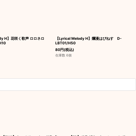
elody H】花咲く歌声 ロロネロ
【Lyrical Melody H】爛漫はぴねす D-
H10
LBT01/H50
80
円
(税込)
在庫数 6個