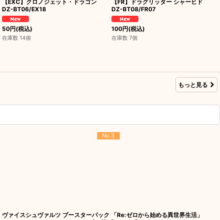
【EXC】クロノジェット・ドラゴン
【FR】ドラグリッター シャーヒド
DZ-BT06/EX18
DZ-BT08/FR07
50
円
(税込)
100
円
(税込)
在庫数 14個
在庫数 7個
もっと見る
No.3
ヴァイスシュヴァルツ ブースターパック 「Re:ゼロから始める異世界生活」