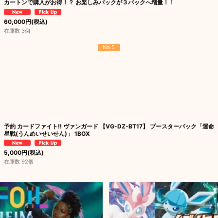
カートンで購入がお得！？ お楽しみパックが３パックへ増量！！
60,000
円
(税込)
在庫数 3個
No.5
予約 カードファイト!! ヴァンガード 【VG-DZ-BT17】 ブースターパック「運命
星戦(うんめいせいせん)」 1BOX
5,000
円
(税込)
在庫数 92個