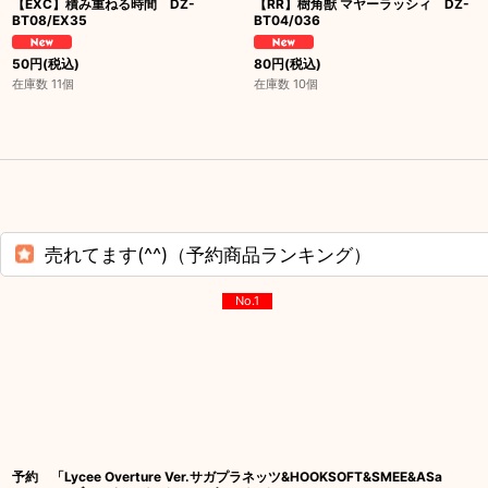
【EXC】積み重ねる時間 DZ-
【RR】樹角獣 マヤーラッシィ DZ-
BT08/EX35
BT04/036
50
円
(税込)
80
円
(税込)
在庫数 11個
在庫数 10個
売れてます(^^)（予約商品ランキング）
No.1
予約 「Lycee Overture Ver.サガプラネッツ&HOOKSOFT&SMEE&ASa