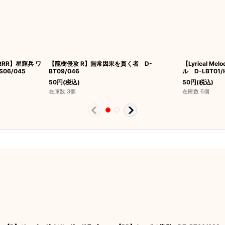
RRR】星輝兵 ワ
【龍樹侵攻 R】無常因果を貫く者 D-
【Lyrical M
06/045
BT09/046
ル D-LBT01/
50
円
(税込)
50
円
(税込)
在庫数 3個
在庫数 6個