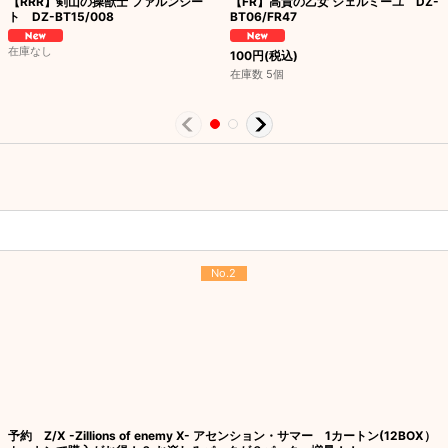
【RRR】剣山の操獣士 ファルンシー
【FR】高貴の乙女 ジェルミーユ DZ-
ト DZ-BT15/008
BT06/FR47
在庫なし
100
円
(税込)
在庫数 5個
No.2
予約 Z/X -Zillions of enemy X- アセンション・サマー 1カートン(12BOX）