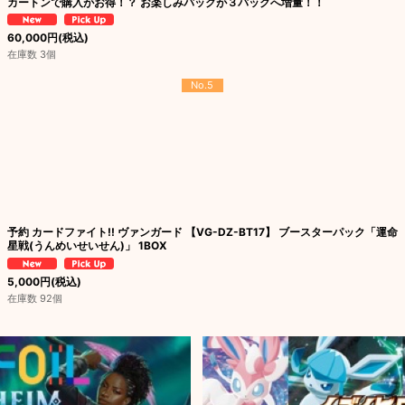
カートンで購入がお得！？ お楽しみパックが３パックへ増量！！
60,000
円
(税込)
在庫数 3個
No.5
予約 カードファイト!! ヴァンガード 【VG-DZ-BT17】 ブースターパック「運命
星戦(うんめいせいせん)」 1BOX
5,000
円
(税込)
在庫数 92個