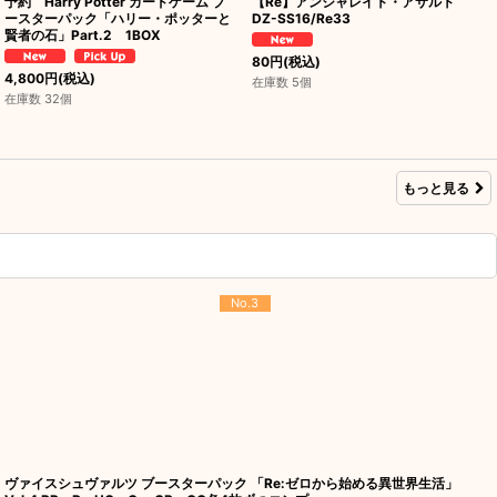
予約 Harry Potter カードゲーム ブ
【Re】アンジャレイト・アサルト
ースターパック「ハリー・ポッターと
DZ-SS16/Re33
賢者の石」Part.2 1BOX
80
円
(税込)
4,800
円
(税込)
在庫数 5個
在庫数 32個
もっと見る
No.3
ヴァイスシュヴァルツ ブースターパック 「Re:ゼロから始める異世界生活」