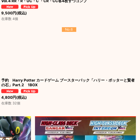
Vol.4 RR・R・UC・C ・CR・CC各4枚ずつコンプ
9,500
円
(税込)
在庫数 4個
No.6
予約 Harry Potter カードゲーム ブースターパック「ハリー・ポッターと賢者
の石」Part.2 1BOX
4,800
円
(税込)
在庫数 32個