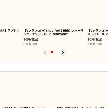
 RRR】ラプトリ
【Vクランコレクション Vol.2 RRR】スケーリ
【Vクランコレク
ング・エンジェル D-VS02/007
キュバス D-VS
50
円
(税込)
80
円
(税込)
在庫数 13個
在庫数 10個