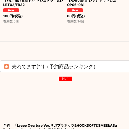
【FR】届ける温もり マシュトラ DZ-
【双璧の覇者 レア】アブサロム
LBT02/FR32
OP06-081
100
円
(税込)
80
円
(税込)
在庫数 5個
在庫数 14個
売れてます(^^)（予約商品ランキング）
No.1
予約 「Lycee Overture Ver.サガプラネッツ&HOOKSOFT&SMEE&ASa