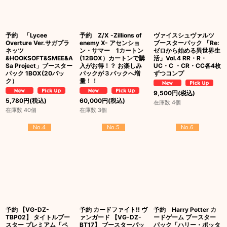
予約 「Lycee
予約 Z/X -Zillions of
ヴァイスシュヴァルツ
Overture Ver.サガプラ
enemy X- アセンショ
ブースターパック 「Re:
ネッツ
ン・サマー 1カートン
ゼロから始める異世界生
&HOOKSOFT&SMEE&A
(12BOX）カートンで購
活」Vol.4 RR・R・
Sa Project」ブースター
入がお得！？ お楽しみ
UC・C ・CR・CC各4枚
パック 1BOX(20パッ
パックが３パックへ増
ずつコンプ
ク）
量！！
9,500
円
(税込)
5,780
円
(税込)
60,000
円
(税込)
在庫数 4個
在庫数 40個
在庫数 3個
No.4
No.5
No.6
予約 【VG-DZ-
予約 カードファイト!! ヴ
予約 Harry Potter カ
TBP02】 タイトルブー
ァンガード 【VG-DZ-
ードゲーム ブースター
スター プレミアム「ペ
BT17】 ブースターパッ
パック「ハリー・ポッタ