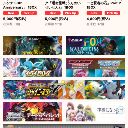
ルソナ 30th
ク「運命星戦(うんめい
ーと賢者の石」Part.2
Anniversary」 1BOX
せいせん)」 1BOX
1BOX
5,000
円
(税込)
5,000
円
(税込)
4,800
円
(税込)
在庫数 31個
在庫数 92個
在庫数 32個