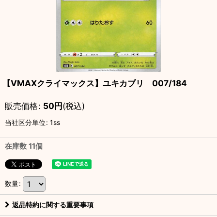
【VMAXクライマックス】ユキカブリ 007/184
販売価格
:
50
円
(税込)
当社区分単位
:
1ss
在庫数 11個
数量
:
返品特約に関する重要事項