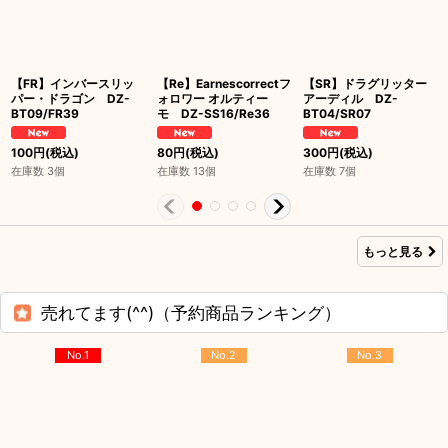
【FR】インバースリッ
【Re】Earnescorrectフ
【SR】ドラグリッター
パー・ドラゴン DZ-
ォロワー オルティー
アーディル DZ-
BT09/FR39
モ DZ-SS16/Re36
BT04/SR07
100
円
(税込)
80
円
(税込)
300
円
(税込)
在庫数 3個
在庫数 13個
在庫数 7個
もっと見る
売れてます(^^)（予約商品ランキング）
No.1
No.2
No.3