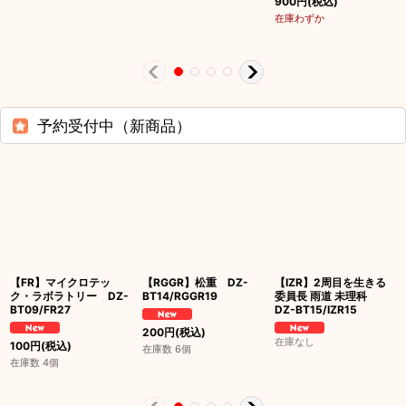
900
円
(税込)
在庫わずか
予約受付中（新商品）
【FR】マイクロテッ
【RGGR】松重 DZ-
【IZR】2周目を生きる
ク・ラボラトリー DZ-
BT14/RGGR19
委員長 雨道 未理科
BT09/FR27
DZ-BT15/IZR15
200
円
(税込)
在庫なし
100
円
(税込)
在庫数 6個
在庫数 4個