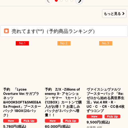
もっと見る
売れてます(^^)（予約商品ランキング）
No.1
No.2
No.3
予約 「Lycee
予約 Z/X -Zillions of
ヴァイスシュヴァルツ
Overture Ver.サガプラ
enemy X- アセンショ
ブースターパック 「Re:
ネッツ
ン・サマー 1カートン
ゼロから始める異世界生
&HOOKSOFT&SMEE&A
(12BOX）カートンで購
活」Vol.4 RR・R・
Sa Project」ブースター
入がお得！？ お楽しみ
UC・C ・CR・CC各4枚
パック 1BOX(20パッ
パックが３パックへ増
ずつコンプ
ク）
量！！
9,500
円
(税込)
5,780
円
(税込)
60,000
円
(税込)
在庫数 4個