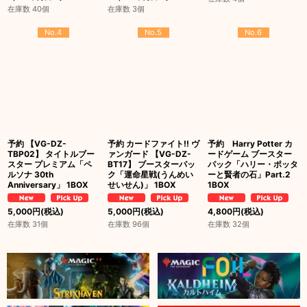
在庫数 40個
在庫数 3個
No.4
No.5
No.6
予約 【VG-DZ-
予約 カードファイト!! ヴ
予約 Harry Potter カ
TBP02】 タイトルブー
ァンガード 【VG-DZ-
ードゲーム ブースター
スター プレミアム「ペ
BT17】 ブースターパッ
パック「ハリー・ポッタ
ルソナ 30th
ク「運命星戦(うんめい
ーと賢者の石」Part.2
Anniversary」 1BOX
せいせん)」 1BOX
1BOX
5,000
円
(税込)
5,000
円
(税込)
4,800
円
(税込)
在庫数 31個
在庫数 96個
在庫数 32個