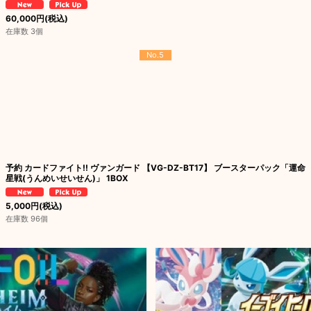
60,000
円
(税込)
在庫数 3個
No.5
予約 カードファイト!! ヴァンガード 【VG-DZ-BT17】 ブースターパック「運命
星戦(うんめいせいせん)」 1BOX
5,000
円
(税込)
在庫数 96個