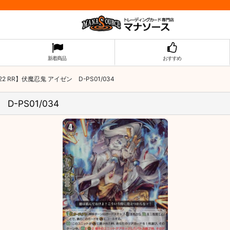
新着商品
おすすめ
 RR】伏魔忍鬼 アイゼン D-PS01/034
-PS01/034