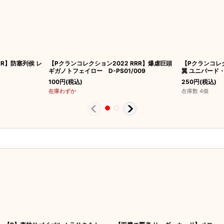
RR】防塞列侯 レ
【Pクランコレクション2022 RRR】爆虐巨頭
【Pクランコレク
ギガノトフェイロー D-PS01/009
翼 ユニバード・
100
円
(税込)
250
円
(税込)
在庫わずか
在庫数 4個