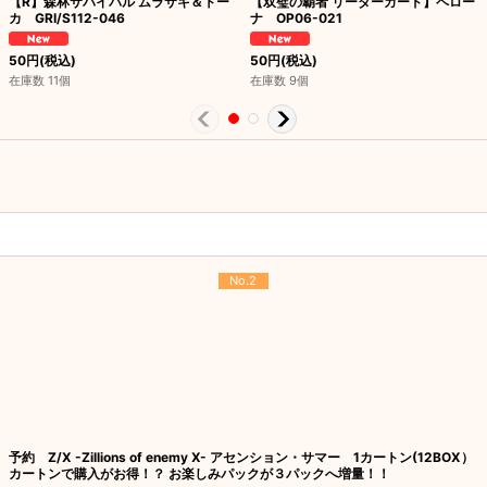
【R】森林サバイバル ムラサキ＆トー
【双璧の覇者 リーダーカード】ペロー
カ GRI/S112-046
ナ OP06-021
50
円
(税込)
50
円
(税込)
在庫数 11個
在庫数 9個
No.2
予約 Z/X -Zillions of enemy X- アセンション・サマー 1カートン(12BOX）
カートンで購入がお得！？ お楽しみパックが３パックへ増量！！