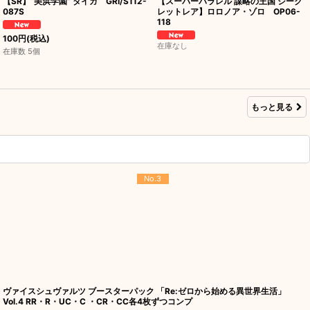
【SR】“美浜学園” タイガ GRI/S112-
【スーパーパラレル 謀略の王国 シーク
087S
レットレア】ロロノア・ゾロ OP06-
118
100
円
(税込)
在庫なし
在庫数 5個
もっと見る
No.3
ヴァイスシュヴァルツ ブースターパック 「Re:ゼロから始める異世界生活」
Vol.4 RR・R・UC・C ・CR・CC各4枚ずつコンプ