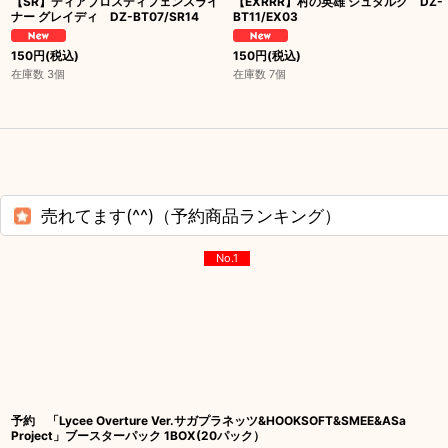
【SR】ディアブロスディフェンスライ
【EXRRR】村の英雄 シュタルク DZ-
ナー グレイディ DZ-BT07/SR14
BT11/EX03
150
円
(税込)
150
円
(税込)
在庫数 3個
在庫数 7個
売れてます(^^)（予約商品ランキング）
No.1
予約 「Lycee Overture Ver.サガプラネッツ&HOOKSOFT&SMEE&ASa
Project」ブースターパック 1BOX(20パック）