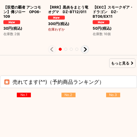
【双璧の覇者 アンコモ
【RRR】黒炎をまとう竜
【EXC】スモークギア・
ン】傳ジロー OP06-
オグマ DZ-BT12/011
ドラゴン DZ-
109
BT06/EX11
300
円
(税込)
30
円
(税込)
50
円
(税込)
在庫わずか
在庫数 2個
在庫数 16個
もっと見る
売れてます(^^)（予約商品ランキング）
No.1
No.2
No.3