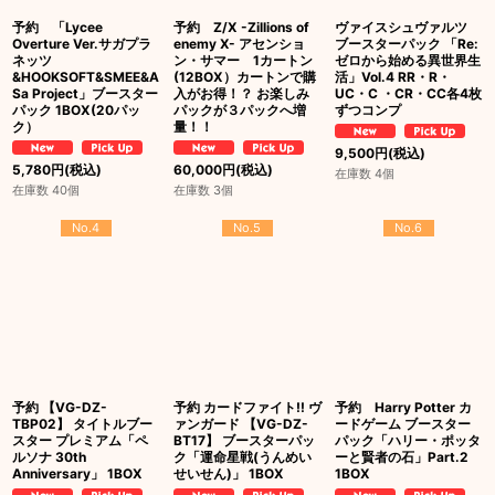
予約 「Lycee
予約 Z/X -Zillions of
ヴァイスシュヴァルツ
Overture Ver.サガプラ
enemy X- アセンショ
ブースターパック 「Re:
ネッツ
ン・サマー 1カートン
ゼロから始める異世界生
&HOOKSOFT&SMEE&A
(12BOX）カートンで購
活」Vol.4 RR・R・
Sa Project」ブースター
入がお得！？ お楽しみ
UC・C ・CR・CC各4枚
パック 1BOX(20パッ
パックが３パックへ増
ずつコンプ
ク）
量！！
9,500
円
(税込)
5,780
円
(税込)
60,000
円
(税込)
在庫数 4個
在庫数 40個
在庫数 3個
No.4
No.5
No.6
予約 【VG-DZ-
予約 カードファイト!! ヴ
予約 Harry Potter カ
TBP02】 タイトルブー
ァンガード 【VG-DZ-
ードゲーム ブースター
スター プレミアム「ペ
BT17】 ブースターパッ
パック「ハリー・ポッタ
ルソナ 30th
ク「運命星戦(うんめい
ーと賢者の石」Part.2
Anniversary」 1BOX
せいせん)」 1BOX
1BOX