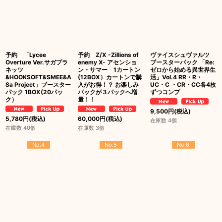
予約 「Lycee
予約 Z/X -Zillions of
ヴァイスシュヴァルツ
Overture Ver.サガプラ
enemy X- アセンショ
ブースターパック 「Re:
ネッツ
ン・サマー 1カートン
ゼロから始める異世界生
&HOOKSOFT&SMEE&A
(12BOX）カートンで購
活」Vol.4 RR・R・
Sa Project」ブースター
入がお得！？ お楽しみ
UC・C ・CR・CC各4枚
パック 1BOX(20パッ
パックが３パックへ増
ずつコンプ
ク）
量！！
9,500
円
(税込)
5,780
円
(税込)
60,000
円
(税込)
在庫数 4個
在庫数 40個
在庫数 3個
No.4
No.5
No.6