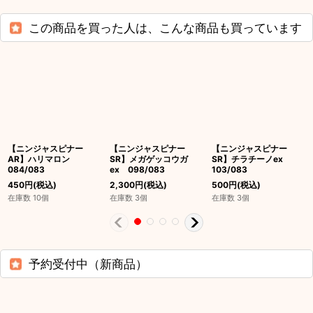
この商品を買った人は、こんな商品も買っています
【ニンジャスピナー
【ニンジャスピナー
【ニンジャスピナー
AR】ハリマロン
SR】メガゲッコウガ
SR】チラチーノex
084/083
ex 098/083
103/083
450
円
(税込)
2,300
円
(税込)
500
円
(税込)
在庫数 10個
在庫数 3個
在庫数 3個
予約受付中（新商品）