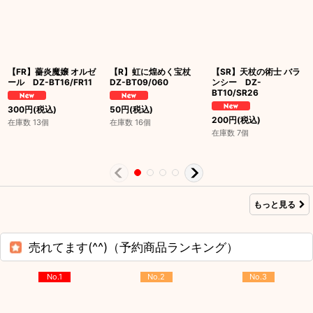
【FR】薔炎魔嬢 オルゼ
【R】虹に煌めく宝杖
【SR】天杖の術士 バラ
ール DZ-BT16/FR11
DZ-BT09/060
ンシー DZ-
BT10/SR26
300
円
(税込)
50
円
(税込)
200
円
(税込)
在庫数 13個
在庫数 16個
在庫数 7個
もっと見る
売れてます(^^)（予約商品ランキング）
No.1
No.2
No.3