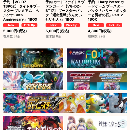
予約 【VG-DZ-
予約 カードファイト!! ヴ
予約 Harry Potter カ
TBP02】 タイトルブー
ァンガード 【VG-DZ-
ードゲーム ブースター
スター プレミアム「ペ
BT17】 ブースターパッ
パック「ハリー・ポッタ
ルソナ 30th
ク「運命星戦(うんめい
ーと賢者の石」Part.2
Anniversary」 1BOX
せいせん)」 1BOX
1BOX
5,000
円
(税込)
5,000
円
(税込)
4,800
円
(税込)
在庫数 31個
在庫数 8個
在庫数 32個