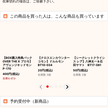
在庫切れの場合は、ご容赦下さい。
この商品を買った人は、こんな商品も買っています
【BOX購入特典パック
【クロスエンカウンター
【シークレットクライシ
OVER THE X プロモ】
コモン】ドルルモン
ス レア】八神太一＆石
アヴェンジキッドモン
BT10-034
田ヤマト BT17-081
P-170
20
円
(税込)
50
円
(税込)
400
円
(税込)
在庫数 3個
在庫数 2個
在庫わずか
予約受付中（新商品）