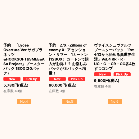
予約 「Lycee
予約 Z/X -Zillions of
ヴァイスシュヴァルツ
Overture Ver.サガプラ
enemy X- アセンショ
ブースターパック 「Re:
ネッツ
ン・サマー 1カートン
ゼロから始める異世界生
&HOOKSOFT&SMEE&A
(12BOX）カートンで購
活」Vol.4 RR・R・
Sa Project」ブースター
入がお得！？ お楽しみ
UC・C ・CR・CC各4枚
パック 1BOX(20パッ
パックが３パックへ増
ずつコンプ
ク）
量！！
9,500
円
(税込)
5,780
円
(税込)
60,000
円
(税込)
在庫数 4個
在庫数 40個
在庫数 3個
No.4
No.5
No.6