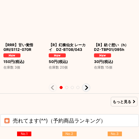
【RRR】甘い覚悟
【R】幻奏仙女 レーカ
【R】紡ぐ想い（h）
GRI/S112-070R
イ DZ-BT08/043
DZ-TBP01/095h
150
円
(税込)
50
円
(税込)
30
円
(税込)
在庫数 3個
在庫数 20個
在庫数 15個
もっと見る
売れてます(^^)（予約商品ランキング）
No.1
No.2
No.3