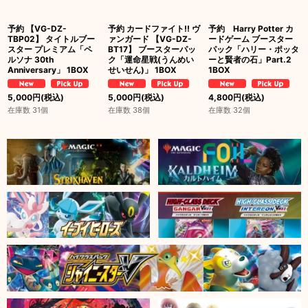
予約 【VG-DZ-
予約 カードファイト!! ヴ
予約 Harry Potter カ
TBP02】 タイトルブー
ァンガード 【VG-DZ-
ードゲーム ブースター
スター プレミアム「ペ
BT17】 ブースターパッ
パック「ハリー・ポッタ
ルソナ 30th
ク「運命星戦(うんめい
ーと賢者の石」Part.2
Anniversary」 1BOX
せいせん)」 1BOX
1BOX
5,000
円
(税込)
5,000
円
(税込)
4,800
円
(税込)
在庫数 31個
在庫数 38個
在庫数 32個