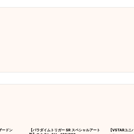
リザードン
【パラダイムトリガー SR スペシャルアート
【VSTARユニ