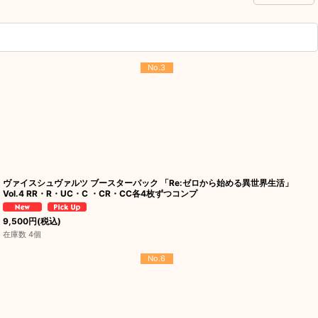
No.3
ヴァイスシュヴァルツ ブースターパック 「Re:ゼロから始める異世界生活」
Vol.4 RR・R・UC・C ・CR・CC各4枚ずつコンプ
9,500
円
(税込)
在庫数 4個
No.6