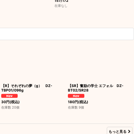
157/172
在庫なし
【R】それぞれの夢（g） DZ-
【SR】奮励の学士 エフォル DZ-
TBP01/096g
BT02/SR28
30
円
(税込)
180
円
(税込)
在庫数 20個
在庫数 9個
もっと見る