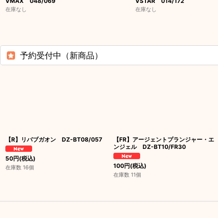
VMAX 048/069
VSTAR 014/172
在庫なし
在庫なし
予約受付中（新商品）
【R】リバブガオン DZ-BT08/057
【FR】アージェントプランジャー・エ
ンジェル DZ-BT10/FR30
50
円
(税込)
100
円
(税込)
在庫数 16個
在庫数 11個