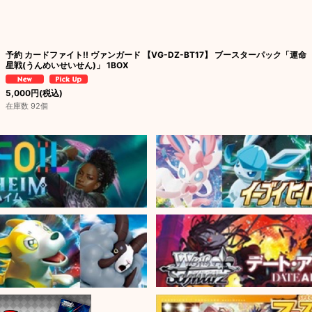
予約 カードファイト!! ヴァンガード 【VG-DZ-BT17】 ブースターパック「運命
星戦(うんめいせいせん)」 1BOX
5,000
円
(税込)
在庫数 92個