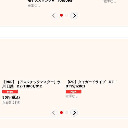
版】スカタンクV 106/098
在庫なし
在庫なし
【RRR】［アスレチックマスター］氷
【IZR】タイガードライブ DZ-
川 日菜 DZ-TBP01/012
BT15/IZR61
在庫なし
80
円
(税込)
在庫数 25個