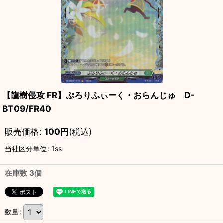
【龍樹侵攻 FR】ぷろりふぃーく・おらんじゅ D-
BT09/FR40
販売価格
:
100
円
(税込)
当社区分単位
:
1ss
在庫数 3個
数量
: