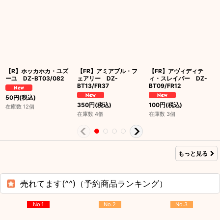
【R】ホッカホカ・ユズ
【FR】アミアブル・フ
【FR】アヴィディテ
ーユ DZ-BT03/082
ェアリー DZ-
ィ・スレイパー DZ-
BT13/FR37
BT09/FR12
50
円
(税込)
350
円
(税込)
100
円
(税込)
在庫数 12個
在庫数 4個
在庫数 3個
もっと見る
売れてます(^^)（予約商品ランキング）
No.1
No.2
No.3