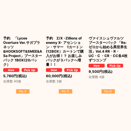
予約 「Lycee
予約 Z/X -Zillions of
ヴァイスシュヴァルツ
Overture Ver.サガプラ
enemy X- アセンショ
ブースターパック 「Re:
ネッツ
ン・サマー 1カートン
ゼロから始める異世界生
&HOOKSOFT&SMEE&A
(12BOX）カートンで購
活」Vol.4 RR・R・
Sa Project」ブースター
入がお得！？ お楽しみ
UC・C ・CR・CC各4枚
パック 1BOX(20パッ
パックが３パックへ増
ずつコンプ
ク）
量！！
9,500
円
(税込)
5,780
円
(税込)
60,000
円
(税込)
在庫数 4個
在庫数 40個
在庫数 3個
No.4
No.5
No.6