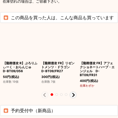
在庫切れの場合は、ご容赦下さい。
この商品を買った人は、こんな商品も買っています
【龍樹侵攻 R】ぷろりふ
【龍樹侵攻 FR】リゼン
【龍樹侵攻 FR】アフェ
ぃーく・おらんじゅ
トメンツ・ドラゴン
クショネートハープ・エ
D-BT09/056
D-BT09/FR27
ンジェル D-
BT09/FR31
50
円
(税込)
300
円
(税込)
400
円
(税込)
在庫数 19個
在庫数 7個
在庫わずか
予約受付中（新商品）