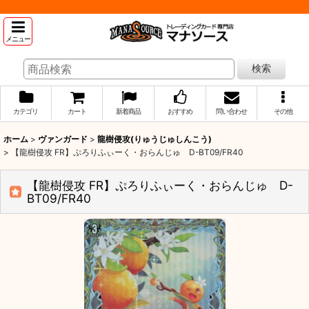
メニュー
検索
カテゴリ
カート
新着商品
おすすめ
問い合わせ
その他
ホーム
>
ヴァンガード
>
龍樹侵攻(りゅうじゅしんこう)
>
【龍樹侵攻 FR】ぷろりふぃーく・おらんじゅ D-BT09/FR40
【龍樹侵攻 FR】ぷろりふぃーく・おらんじゅ D-
BT09/FR40