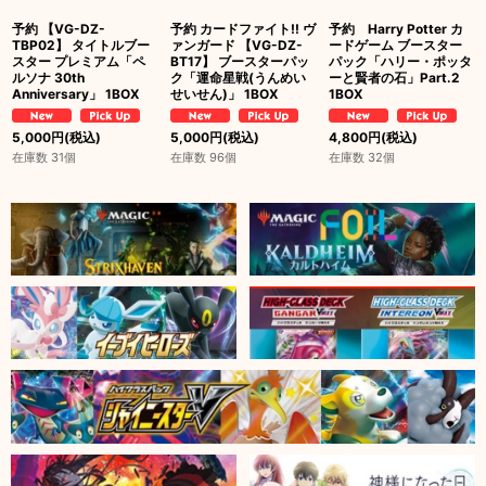
予約 【VG-DZ-
予約 カードファイト!! ヴ
予約 Harry Potter カ
TBP02】 タイトルブー
ァンガード 【VG-DZ-
ードゲーム ブースター
スター プレミアム「ペ
BT17】 ブースターパッ
パック「ハリー・ポッタ
ルソナ 30th
ク「運命星戦(うんめい
ーと賢者の石」Part.2
Anniversary」 1BOX
せいせん)」 1BOX
1BOX
5,000
円
(税込)
5,000
円
(税込)
4,800
円
(税込)
在庫数 31個
在庫数 96個
在庫数 32個